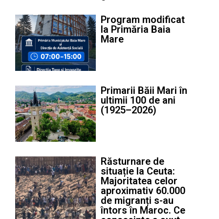
Program modificat
la Primăria Baia
Mare
Primarii Băii Mari în
ultimii 100 de ani
(1925–2026)
Răsturnare de
situație la Ceuta:
Majoritatea celor
aproximativ 60.000
de migranți s-au
întors în Maroc. Ce