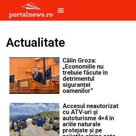
Actualitate
Călin Groza:
„Economiile nu
trebuie făcute în
detrimentul
siguranței
oamenilor”
Accesul neautorizat
cu ATV-uri și
autoturisme 4×4 în
ariile naturale
protejate și pe