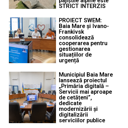
pajiștile alpine este
STRICT INTERZIS
PROIECT SWEM:
Baia Mare și Ivano-
Frankivsk
consolidează
cooperarea pentru
gestionarea
situațiilor de
urgență
Municipiul Baia Mare
lansează proiectul
„Primăria digitală –
Servicii mai aproape
de cetățeni”,
dedicate
modernizării și
digitalizării
serviciilor publice