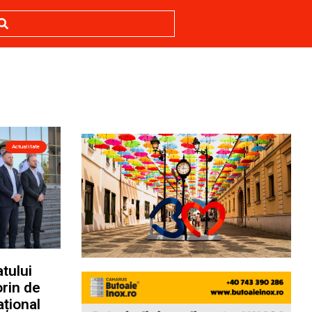
Actualitate
tului
orin de
ațional