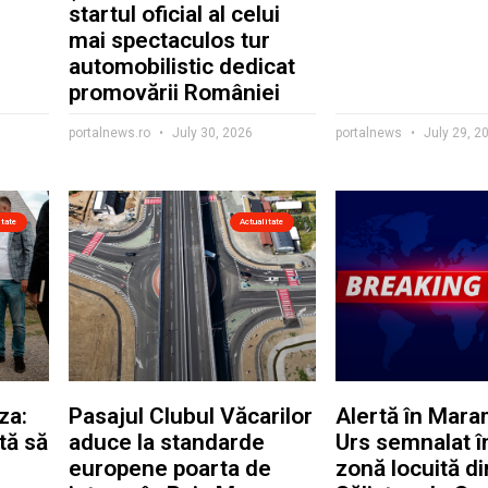
startul oficial al celui
mai spectaculos tur
automobilistic dedicat
promovării României
portalnews.ro
July 30, 2026
portalnews
July 29, 2
itate
Actualitate
za:
Pasajul Clubul Văcarilor
Alertă în Mar
tă să
aduce la standarde
Urs semnalat î
europene poarta de
zonă locuită di