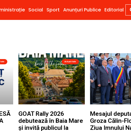
ministrație
Social
Sport
Anunțuri Publice
Editorial
itate
Actualitate
ESĂ
GOAT Rally 2026
Mesajul deputa
A
debutează în Baia Mare
Groza Călin-Fl
și invită publicul la
Ziua Imnului N