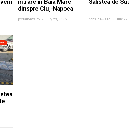
avem
intrare în Baia Mare
Săliștea de Su
dinspre Cluj-Napoca
portalnews.ro
July 23, 2026
portalnews.ro
July 22,
itate
Petea
de
n