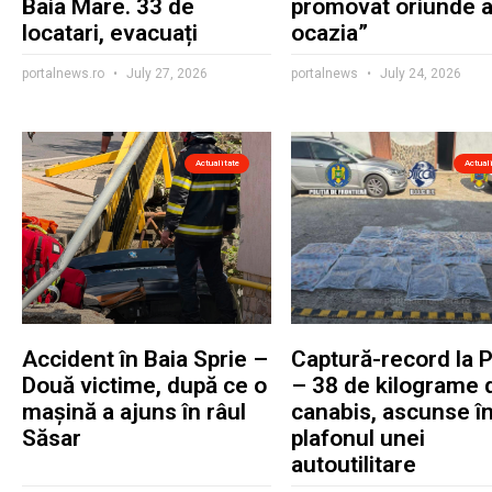
Baia Mare. 33 de
promovat oriunde 
locatari, evacuați
ocazia”
portalnews.ro
July 27, 2026
portalnews
July 24, 2026
Actualitate
Actual
Accident în Baia Sprie –
Captură-record la 
Două victime, după ce o
– 38 de kilograme 
mașină a ajuns în râul
canabis, ascunse î
Săsar
plafonul unei
autoutilitare