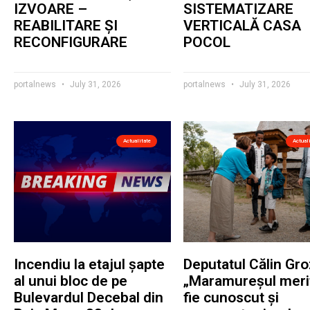
IZVOARE –
SISTEMATIZARE
REABILITARE ȘI
VERTICALĂ CASA
RECONFIGURARE
POCOL
portalnews
July 31, 2026
portalnews
July 31, 2026
Actualitate
Actual
Incendiu la etajul șapte
Deputatul Călin Gro
al unui bloc de pe
„Maramureșul meri
Bulevardul Decebal din
fie cunoscut și