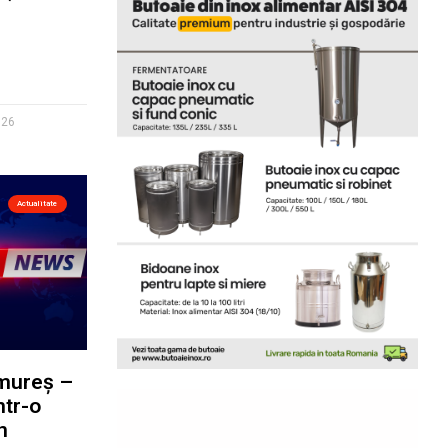
026
Actualitate
amureș –
ntr-o
n