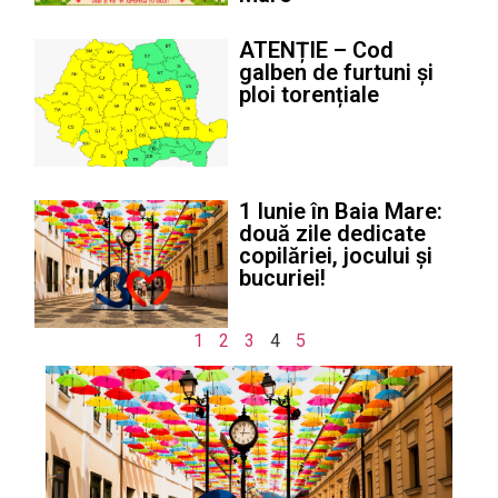
ATENȚIE – Cod
galben de furtuni și
ploi torențiale
1 Iunie în Baia Mare:
două zile dedicate
copilăriei, jocului și
bucuriei!
1
2
3
4
5