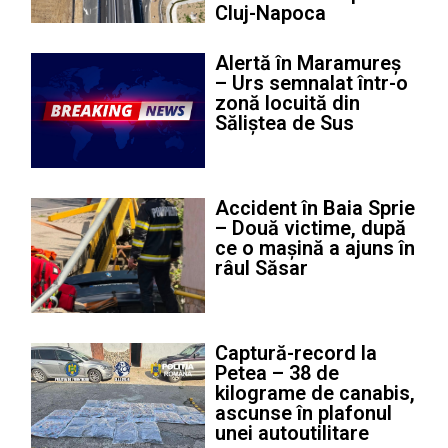
Cluj-Napoca
Alertă în Maramureș
– Urs semnalat într-o
zonă locuită din
Săliștea de Sus
Accident în Baia Sprie
– Două victime, după
ce o mașină a ajuns în
râul Săsar
Captură-record la
Petea – 38 de
kilograme de canabis,
ascunse în plafonul
unei autoutilitare