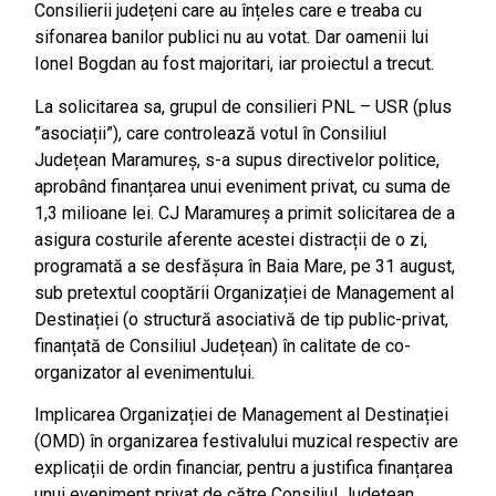
Consilierii județeni care au înțeles care e treaba cu
sifonarea banilor publici nu au votat. Dar oamenii lui
Ionel Bogdan au fost majoritari, iar proiectul a trecut.
La solicitarea sa, grupul de consilieri PNL – USR (plus
”asociații”), care controlează votul în Consiliul
Județean Maramureș, s-a supus directivelor politice,
aprobând finanțarea unui eveniment privat, cu suma de
1,3 milioane lei. CJ Maramureș a primit solicitarea de a
asigura costurile aferente acestei distracții de o zi,
programată a se desfășura în Baia Mare, pe 31 august,
sub pretextul cooptării Organizației de Management al
Destinației (o structură asociativă de tip public-privat,
finanțată de Consiliul Județean) în calitate de co-
organizator al evenimentului.
Implicarea Organizației de Management al Destinației
(OMD) în organizarea festivalului muzical respectiv are
explicații de ordin financiar, pentru a justifica finanțarea
unui eveniment privat de către Consiliul Județean