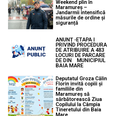
Weekend plin în
Maramureș –
Jandarmii intensifică
măsurile de ordine și
siguranță
ANUNȚ -ETAPA I
PRIVIND PROCEDURA
DE ATRIBUIRE A 483
LOCURI DE PARCARE
DE DIN MUNICIPIUL
BAIA MARE
Deputatul Groza Călin
Florin invită copiii și
familiile din
Maramureș să
sărbătorească Ziua
Copilului la Câmpia
Tineretului din Baia
Mare