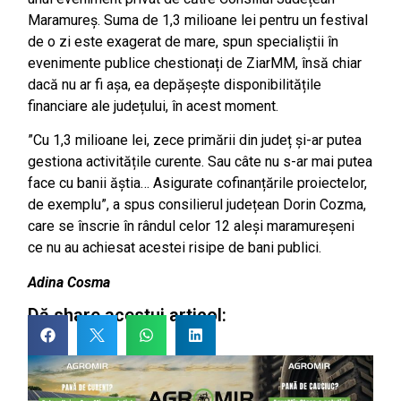
Maramureș. Suma de 1,3 milioane lei pentru un festival
de o zi este exagerat de mare, spun specialiștii în
evenimente publice chestionați de ZiarMM, însă chiar
dacă nu ar fi așa, ea depășește disponibilitățile
financiare ale județului, în acest moment.
”Cu 1,3 milioane lei, zece primării din județ și-ar putea
gestiona activitățile curente. Sau câte nu s-ar mai putea
face cu banii ăștia… Asigurate cofinanțările proiectelor,
de exemplu”, a spus consilierul județean Dorin Cozma,
care se înscrie în rândul celor 12 aleși maramureșeni
ce nu au achiesat acestei risipe de bani publici.
Adina Cosma
Dă share acestui articol: