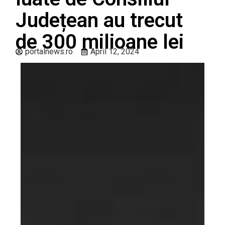
Județean au trecut
de 300 milioane lei
portalnews.ro
April 12, 2024