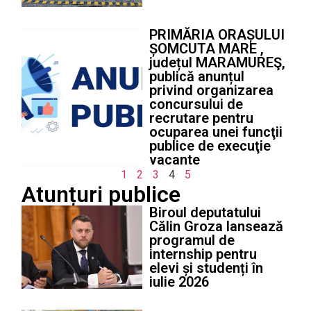
PRIMĂRIA ORAȘULUI
ȘOMCUTA MARE ,
județul MARAMUREŞ,
publică anunțul
privind organizarea
concursului de
recrutare pentru
ocuparea unei funcţii
publice de execuţie
vacante
1
2
3
4
5
Atunțuri publice
Biroul deputatului
Călin Groza lansează
programul de
internship pentru
elevi și studenți în
iulie 2026