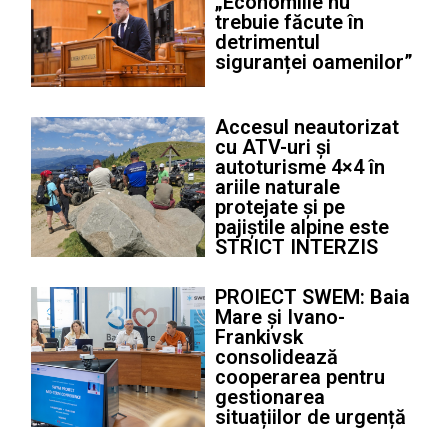
„Economiile nu
trebuie făcute în
detrimentul
siguranței oamenilor”
Accesul neautorizat
cu ATV-uri și
autoturisme 4×4 în
ariile naturale
protejate și pe
pajiștile alpine este
STRICT INTERZIS
PROIECT SWEM: Baia
Mare și Ivano-
Frankivsk
consolidează
cooperarea pentru
gestionarea
situațiilor de urgență