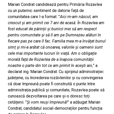
Marian Condrat candidează pentru Primăria Rozavlea
cu un puternic sentiment de datorie față de
comunitatea care l-a format. ”
Aici m-am născut, am
crescut și am primit cei 7 ani de acasă. În Rozavlea am
fost educat de părinții și bunicii mei să am respect
pentru comunitate și să îl am pe Dumnezeu alături în
fiecare pas pe care îl fac. Familia mea m-a învățat bunul
simț și mi-a arătat că onoarea, valorile și oamenii sunt
cele mai importante lucruri în viață. Am o obligație
morală față de Rozavlea de a înapoia comunității
noastre o parte din tot ce am primit în acești ani,
” a
declarat ing. Marian Condrat. Cu sprijinul administrației
județene, cu încrederea rozăvlenilor și cu convingerea
că doar împreună poate fi construită o punte între
administrația publică și comunitate, Rozavlea poate să
cunoască dezvoltarea pe care și-o doresc toți
cetățenii. ”
Și vom reuși împreună!
” a adăugat Marian
Condrat, candidatul social-democraților pentru funcția