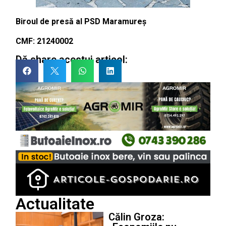
Biroul de presă al PSD Maramureș
CMF: 21240002
Dă share acestui articol:
Actualitate
Călin Groza: