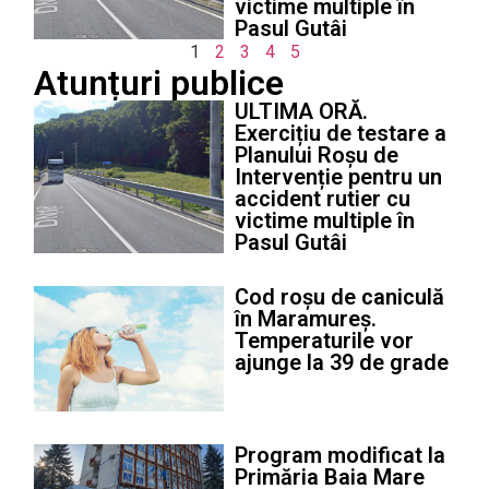
victime multiple în
Pasul Gutâi
1
2
3
4
5
Atunțuri publice
ULTIMA ORĂ.
Exercițiu de testare a
Planului Roșu de
Intervenție pentru un
accident rutier cu
victime multiple în
Pasul Gutâi
Cod roșu de caniculă
în Maramureș.
Temperaturile vor
ajunge la 39 de grade
Program modificat la
Primăria Baia Mare