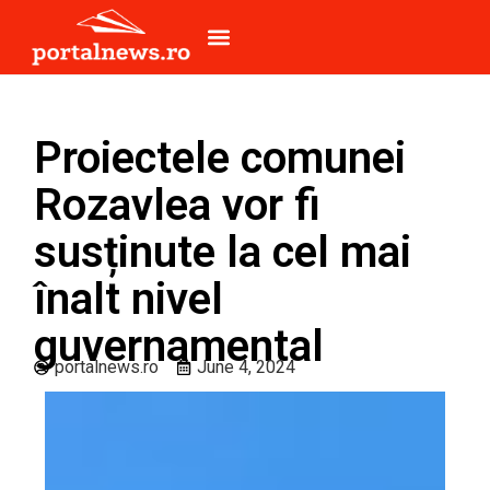
Proiectele comunei
Rozavlea vor fi
susținute la cel mai
înalt nivel
guvernamental
portalnews.ro
June 4, 2024