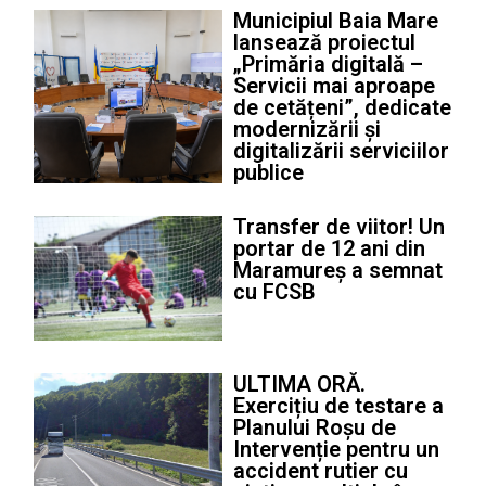
Municipiul Baia Mare
lansează proiectul
„Primăria digitală –
Servicii mai aproape
de cetățeni”, dedicate
modernizării și
digitalizării serviciilor
publice
Transfer de viitor! Un
portar de 12 ani din
Maramureș a semnat
cu FCSB
ULTIMA ORĂ.
Exercițiu de testare a
Planului Roșu de
Intervenție pentru un
accident rutier cu