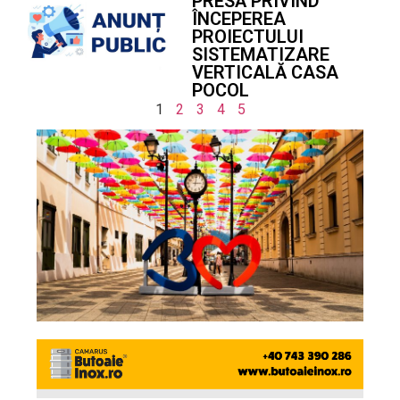
PRESĂ PRIVIND
ÎNCEPEREA
PROIECTULUI
SISTEMATIZARE
VERTICALĂ CASA
POCOL
1
2
3
4
5