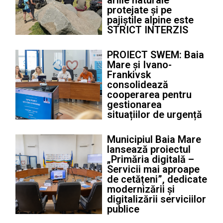
ariile naturale
protejate și pe
pajiștile alpine este
STRICT INTERZIS
PROIECT SWEM: Baia
Mare și Ivano-
Frankivsk
consolidează
cooperarea pentru
gestionarea
situațiilor de urgență
Municipiul Baia Mare
lansează proiectul
„Primăria digitală –
Servicii mai aproape
de cetățeni”, dedicate
modernizării și
digitalizării serviciilor
publice