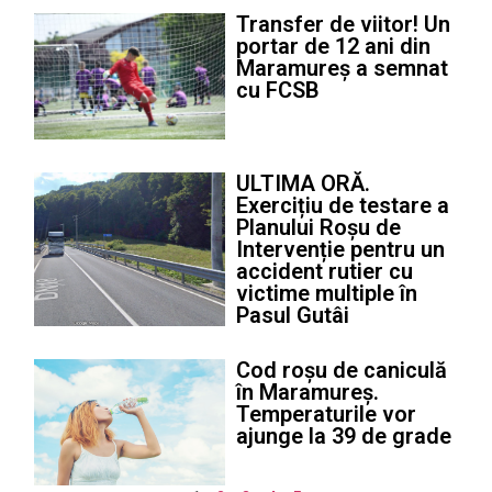
Transfer de viitor! Un
portar de 12 ani din
Maramureș a semnat
cu FCSB
ULTIMA ORĂ.
Exercițiu de testare a
Planului Roșu de
Intervenție pentru un
accident rutier cu
victime multiple în
Pasul Gutâi
Cod roșu de caniculă
în Maramureș.
Temperaturile vor
ajunge la 39 de grade