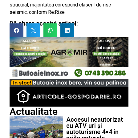
strucural, majoritatea corespund clasei I de risc
seismic, conform Re:Rise.
Dă share acestui articol:
Actualitate
Accesul neautorizat
cu ATV-uri și
autoturisme 4×4 în