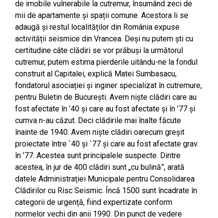
de imobile vulnerabile la cutremur, însumând zeci de
mii de apartamente și spații comune. Acestora li se
adaugă și restul localităților din România expuse
activității seismice din Vrancea. Deși nu putem ști cu
certitudine câte clădiri se vor prăbuși la următorul
cutremur, putem estima pierderile uitându-ne la fondul
construit al Capitalei, explică Matei Sumbasacu,
fondatorul asociației și inginer specializat în cutremure,
pentru Buletin de București. Avem niște clădiri care au
fost afectate în ’40 și care au fost afectate și în ’77 și
cumva n-au căzut. Deci clădirile mai înalte făcute
înainte de 1940. Avem niște clădiri oarecum greșit
proiectate între `40 și `77 și care au fost afectate grav
în ’77. Acestea sunt principalele suspecte. Dintre
acestea, în jur de 400 clădiri sunt „cu bulină”, arată
datele Administrației Municipale pentru Consolidarea
Clădirilor cu Risc Seismic. Încă 1500 sunt încadrate în
categorii de urgență, fiind expertizate conform
normelor vechi din anii 1990. Din punct de vedere