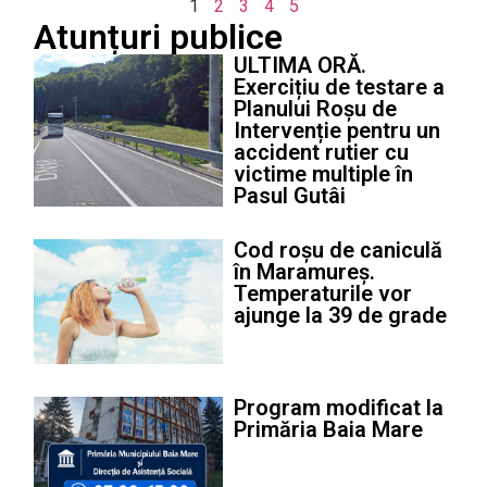
1
2
3
4
5
Atunțuri publice
ULTIMA ORĂ.
Exercițiu de testare a
Planului Roșu de
Intervenție pentru un
accident rutier cu
victime multiple în
Pasul Gutâi
Cod roșu de caniculă
în Maramureș.
Temperaturile vor
ajunge la 39 de grade
Program modificat la
Primăria Baia Mare