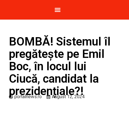
Breaking News
Anunțuri Publice
BOMBĂ! Sistemul îl
pregătește pe Emil
Boc, în locul lui
Ciucă, candidat la
prezidențiale?!
portalnews.ro
August 12, 2024