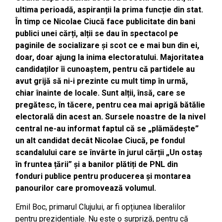
ultima perioadă, aspiranții la prima funcție din stat.
În timp ce Nicolae Ciucă face publicitate din bani
publici unei cărți, alții se dau în spectacol pe
paginile de socializare și scot ce e mai bun din ei,
doar, doar ajung la inima electoratului. Majoritatea
candidaților îi cunoaștem, pentru că partidele au
avut grijă să ni-i prezinte cu mult timp în urmă,
chiar înainte de locale. Sunt alții, însă, care se
pregătesc, în tăcere, pentru cea mai aprigă bătălie
electorală din acest an. Sursele noastre de la nivel
central ne-au informat faptul că se „plămădește”
un alt candidat decât Nicolae Ciucă, pe fondul
scandalului care se învârte în jurul cărții „Un ostaș
în fruntea țării” și a banilor plătiți de PNL din
fonduri publice pentru producerea și montarea
panourilor care promovează volumul.
Emil Boc, primarul Clujului, ar fi opțiunea liberalilor
pentru prezidențiale. Nu este o surpriză, pentru că