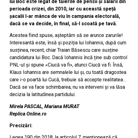
lui Boc este legat de tăierile de pensii și salarii din
perioada crizei, din 2010, iar cu această speță
șacalii l-ar mânca de viu în campania electorală,
dacă se va decide, în final, să-l scoată pe tavă.
Acestea fiind spuse, așteptăm să se arunce zarurile!
Interesantă este, însă și poziția lui Iohannis, după cum
susținea, recent, chiar Traian Băsescu care susține
candidatura lui Boc. Dacă Iohannis încă ține sub control
PNL-ul și spune «Ciucă va fi», atunci Ciucă va fi. Însă,
Klaus Iohannis are semnalele lui și, cu toată dragostea
care i-o poartă lui Cucă, trebuie să accepte realitatea…
Dacă se va face schimbarea, nu va interveni și va lăsa
decizia la latitudinea partidului.
Mirela PASCAL, Mariana MURAT
Replica Online.ro
Precizări:
Legea 190 din 2018, la articolul 7, menţionează că