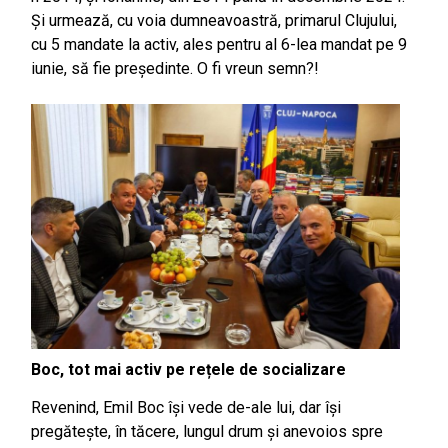
Și urmează, cu voia dumneavoastră, primarul Clujului,
cu 5 mandate la activ, ales pentru al 6-lea mandat pe 9
iunie, să fie președinte. O fi vreun semn?!
Boc, tot mai activ pe rețele de socializare
Revenind, Emil Boc își vede de-ale lui, dar își
pregătește, în tăcere, lungul drum și anevoios spre