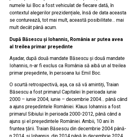
numele lui Boc a fost vehiculat de fiecare dată, în
contextul alegerilor prezidențiale, însă de data aceasta
se conturează, tot mai mult, această posibilitate… mai
mult decât până acum.
După Băsescu și Iohannis, România ar putea avea
al treilea primar președinte
Așadar, după două mandate Băsescu și două mandate
Iohannis, n-ar fi exclus ca România să aibă un al treilea
primar președinte, în persoana lui Emil Boc.
O scurtă retrospectivă, așa, ca să vă amintiți, Traian
Băsescu a fost primarul Capitalei în perioada iunie
2000 – iunie 2004; iunie – decembrie 2004… până când
a ajuns președintele României. Klaus Iohannis a fost
primarul Sibiului în perioada 2000-2012, până când a
ajuns și el președintele României. Ambii, 10 ani în
fruntea țării. Traian Băsescu din decembrie 2004 până-
n 2014, și Iohannis, din 2014 până în decembrie 2024.