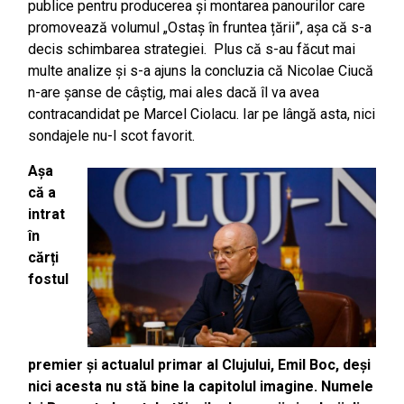
publice pentru producerea și montarea panourilor care
promovează volumul „Ostaș în fruntea țării”, așa că s-a
decis schimbarea strategiei. Plus că s-au făcut mai
multe analize și s-a ajuns la concluzia că Nicolae Ciucă
n-are șanse de câștig, mai ales dacă îl va avea
contracandidat pe Marcel Ciolacu. Iar pe lângă asta, nici
sondajele nu-l scot favorit.
Așa
că a
intrat
în
cărți
fostul
premier și actualul primar al Clujului, Emil Boc, deși
nici acesta nu stă bine la capitolul imagine. Numele