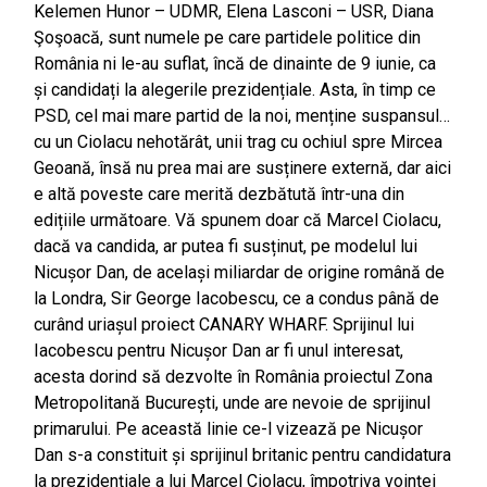
Kelemen Hunor – UDMR, Elena Lasconi – USR, Diana
Şoşoacă, sunt numele pe care partidele politice din
România ni le-au suflat, încă de dinainte de 9 iunie, ca
și candidați la alegerile prezidențiale. Asta, în timp ce
PSD, cel mai mare partid de la noi, menține suspansul…
cu un Ciolacu nehotărât, unii trag cu ochiul spre Mircea
Geoană, însă nu prea mai are susținere externă, dar aici
e altă poveste care merită dezbătută într-una din
edițiile următoare. Vă spunem doar că Marcel Ciolacu,
dacă va candida, ar putea fi susținut, pe modelul lui
Nicușor Dan, de același miliardar de origine română de
la Londra, Sir George Iacobescu, ce a condus până de
curând uriașul proiect CANARY WHARF. Sprijinul lui
Iacobescu pentru Nicușor Dan ar fi unul interesat,
acesta dorind să dezvolte în România proiectul Zona
Metropolitană București, unde are nevoie de sprijinul
primarului. Pe această linie ce-l vizează pe Nicușor
Dan s-a constituit și sprijinul britanic pentru candidatura
la prezidențiale a lui Marcel Ciolacu, împotriva voinței