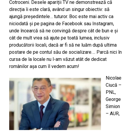
Cotroceni. Desele apariții TV ne demonstrează că
direcția îi este clară, având un singur obiectiv: să
ajungă președintele… tuturor. Boc este mai activ ca
niciodată și pe pagina de Facebook sau Instagram,
unde încearcă să ne convingă despre cât de bun e și
cât de mult vrea să ajute pe toată lumea, inclusiv
producătorii locali, dacă ar fi să ne luăm după ultima
postare de pe contul său de socializare…. Parcă nici în
cursa de la locale nu l-am văzut atât de dedicat
românilor așa cum îl vedem acum!
Nicolae
Ciucă –
PNL,
George
Simion
– AUR,