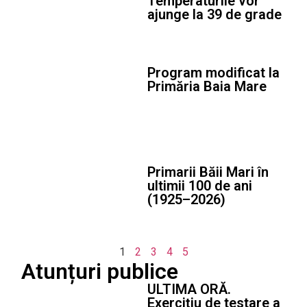
Temperaturile vor
ajunge la 39 de grade
Program modificat la
Primăria Baia Mare
Primarii Băii Mari în
ultimii 100 de ani
(1925–2026)
1
2
3
4
5
Atunțuri publice
ULTIMA ORĂ.
Exercițiu de testare a