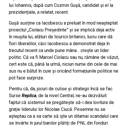
lui Iohannis, după cum Cozmin Gușă, candidat și el la
prezidențiale, a relatat, recent.
Gușă susține ca Iacobescu a preluat în mod neașteptat
proiectul „Ciolacu Președinte” și se implică deja activ
în reușita lui, alături de licuricii britanici, lucru care dă
fiori liberalilor, căci Iacobescu a demonstrat deja în
trecutul recent ca unde pune mâna… crește un lider
politic. Că va fi Marcel Ciolacu sau nu, rămâne de văzut,
cert este că, până la urmă, niciun nume din cele de mai
sus nu e bătut în cuie și oricând formațiunile politice ne
pot face surprize.
Pentru că, da, jocuri de culise și strategii încă se fac.
Surse
Replica
, de la nivel Central, ne-au dezvăluit
faptul că sistemul se pregătește să-i dea lovitura de
grație liderului lor Nicolae Ciucă. Pesemne nu se
așteptau ca a sa carte să iște un ditamai scandalul care
se învârte în jurul banilor plătiți de PNL din fonduri