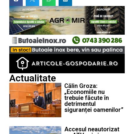
Actualitate
Călin Groza:
„Economiile nu
trebuie făcute în
detrimentul
siguranței oamenilor”
Accesul neautorizat