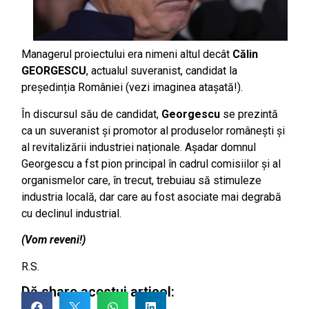
Managerul proiectului era nimeni altul decât
Călin
GEORGESCU
, actualul suveranist, candidat la
președinția României (vezi imaginea atașată!).
În discursul său de candidat,
Georgescu
se prezintă
ca un suveranist și promotor al produselor românești și
al revitalizării industriei naționale. Așadar domnul
Georgescu a fst pion principal în cadrul comisiilor și al
organismelor care, în trecut, trebuiau să stimuleze
industria locală, dar care au fost asociate mai degrabă
cu declinul industrial.
(Vom reveni!)
R.S.
Dă share acestui articol: