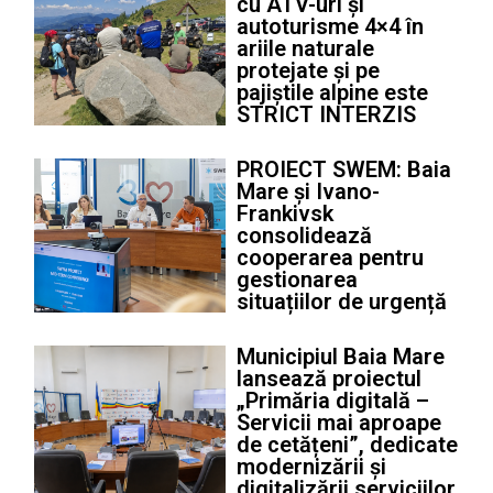
cu ATV-uri și
autoturisme 4×4 în
ariile naturale
protejate și pe
pajiștile alpine este
STRICT INTERZIS
PROIECT SWEM: Baia
Mare și Ivano-
Frankivsk
consolidează
cooperarea pentru
gestionarea
situațiilor de urgență
Municipiul Baia Mare
lansează proiectul
„Primăria digitală –
Servicii mai aproape
de cetățeni”, dedicate
modernizării și
digitalizării serviciilor