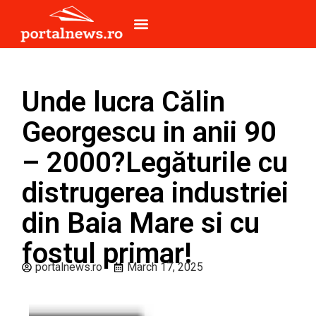
Unde lucra Călin
Georgescu in anii 90
– 2000?Legăturile cu
distrugerea industriei
din Baia Mare si cu
fostul primar!
portalnews.ro
March 17, 2025