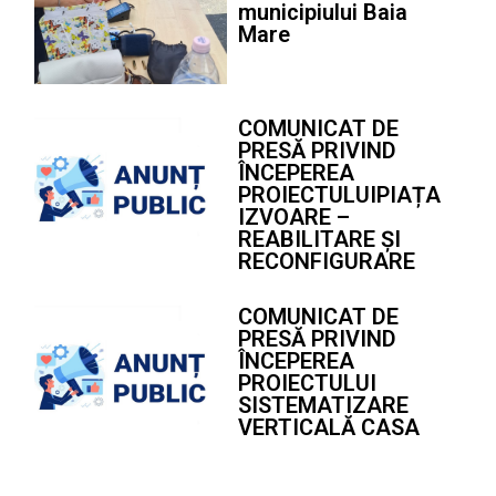
municipiului Baia
Mare
COMUNICAT DE
PRESĂ PRIVIND
ÎNCEPEREA
PROIECTULUIPIAȚA
IZVOARE –
REABILITARE ȘI
RECONFIGURARE
COMUNICAT DE
PRESĂ PRIVIND
ÎNCEPEREA
PROIECTULUI
SISTEMATIZARE
VERTICALĂ CASA
POCOL
1
2
3
4
5