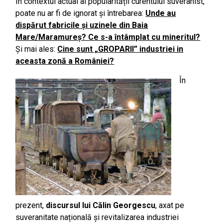
În contextul actual al popularității curentului suveranist,
poate nu ar fi de ignorat și întrebarea:
Unde au
dispărut fabricile și uzinele din Baia
Mare/Maramureș? Ce s-a întâmplat cu mineritul?
Și mai ales:
Cine sunt „GROPARII” industriei in
aceasta zonă a României?
În
prezent,
discursul lui Călin Georgescu
, axat pe
suveranitate națională și revitalizarea industriei