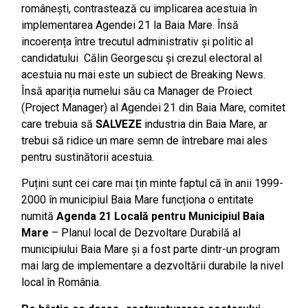
românești, contrastează cu implicarea acestuia în
implementarea Agendei 21 la Baia Mare. Însă
incoerența între trecutul administrativ și politic al
candidatului Călin Georgescu și crezul electoral al
acestuia nu mai este un subiect de Breaking News.
Însă apariția numelui său ca Manager de Proiect
(Project Manager) al Agendei 21 din Baia Mare, comitet
care trebuia să
SALVEZE
industria din Baia Mare, ar
trebui să ridice un mare semn de întrebare mai ales
pentru sustinătorii acestuia.
Puțini sunt cei care mai țin minte faptul că în anii 1999-
2000 în municipiul Baia Mare funcționa o entitate
numită
Agenda 21 Locală pentru Municipiul Baia
Mare
– Planul local de Dezvoltare Durabilă al
municipiului Baia Mare și a fost parte dintr-un program
mai larg de implementare a dezvoltării durabile la nivel
local în România.