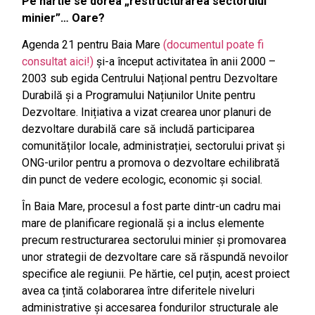
Pe hârtie se dorea „
restructurarea sectorului
minier”… Oare?
Agenda 21 pentru Baia Mare
(documentul poate fi
consultat aici!)
și-a început activitatea în anii 2000 –
2003 sub egida Centrului Național pentru Dezvoltare
Durabilă și a Programului Națiunilor Unite pentru
Dezvoltare. Inițiativa a vizat crearea unor planuri de
dezvoltare durabilă care să includă participarea
comunităților locale, administrației, sectorului privat și
ONG-urilor pentru a promova o dezvoltare echilibrată
din punct de vedere ecologic, economic și social.
În Baia Mare, procesul a fost parte dintr-un cadru mai
mare de planificare regională și a inclus elemente
precum restructurarea sectorului minier și promovarea
unor strategii de dezvoltare care să răspundă nevoilor
specifice ale regiunii. Pe hărtie, cel puțin, acest proiect
avea ca țintă colaborarea între diferitele niveluri
administrative și accesarea fondurilor structurale ale