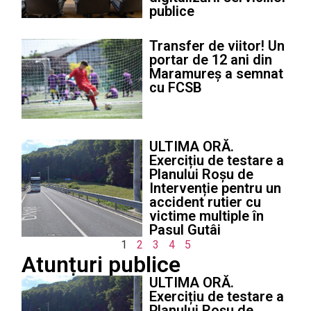
publice
Transfer de viitor! Un
portar de 12 ani din
Maramureș a semnat
cu FCSB
ULTIMA ORĂ.
Exercițiu de testare a
Planului Roșu de
Intervenție pentru un
accident rutier cu
victime multiple în
Pasul Gutâi
1
2
3
4
5
Atunțuri publice
ULTIMA ORĂ.
Exercițiu de testare a
Planului Roșu de