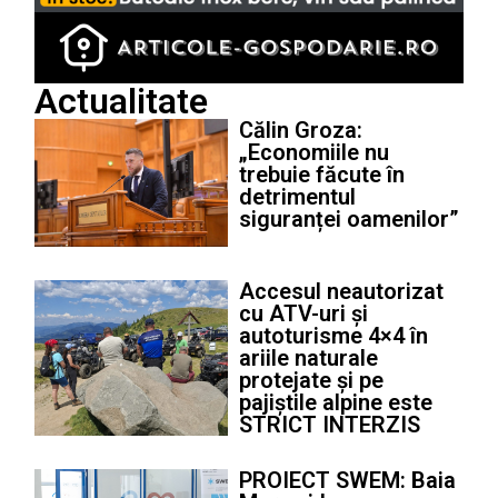
Actualitate
Călin Groza:
„Economiile nu
trebuie făcute în
detrimentul
siguranței oamenilor”
Accesul neautorizat
cu ATV-uri și
autoturisme 4×4 în
ariile naturale
protejate și pe
pajiștile alpine este
STRICT INTERZIS
PROIECT SWEM: Baia