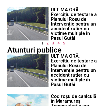
ULTIMA ORĂ.
Exercițiu de testare a
Planului Roșu de
Intervenție pentru un
accident rutier cu
victime multiple în
Pasul Gutâi
1
2
3
4
5
Atunțuri publice
ULTIMA ORĂ.
Exercițiu de testare a
Planului Roșu de
Intervenție pentru un
accident rutier cu
victime multiple în
Pasul Gutâi
Cod roșu de caniculă
în Maramureș.
Temperaturile vor