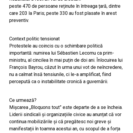
peste 470 de persoane reținute în întreaga țară, dintre
care 203 la Paris; peste 330 au fost plasate în arest
preventiv.
Context politic tensionat
Protestele au coincis cu o schimbare politică
importantă: numirea lui Sébastien Lecornu ca prim-
ministru, al cincilea în mai puțin de doi ani. Înlocuirea lui
François Bayrou, căzut în urma unui vot de neîncredere,
nu a calmat însă tensiunile, ci le-a amplificat, fiind
percepută ca o instabilitate cronică a guvernării.
Ce urmează?
Mișcarea „Bloquons tout” este departe de a se încheia.
Liderii sindicali și organizațiile civice au anunțat că vor
continua mobilizările și că pregătesc noi greve și
manifestații în toamna acestui an, cu scopul de a forța