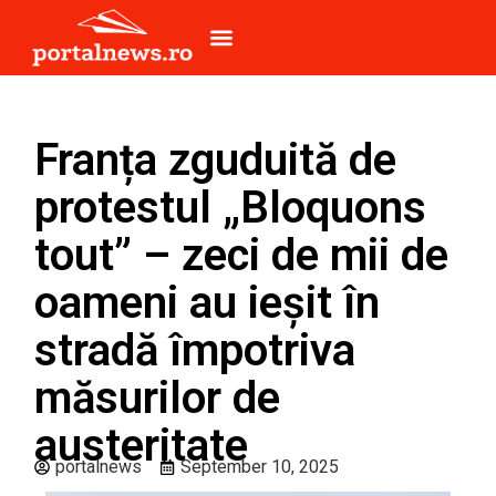
Franța zguduită de
protestul „Bloquons
tout” – zeci de mii de
oameni au ieșit în
stradă împotriva
măsurilor de
austeritate
portalnews
September 10, 2025