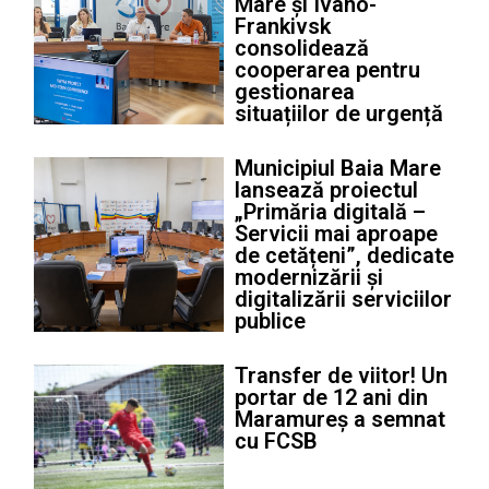
Mare și Ivano-
Frankivsk
consolidează
cooperarea pentru
gestionarea
situațiilor de urgență
Municipiul Baia Mare
lansează proiectul
„Primăria digitală –
Servicii mai aproape
de cetățeni”, dedicate
modernizării și
digitalizării serviciilor
publice
Transfer de viitor! Un
portar de 12 ani din
Maramureș a semnat
cu FCSB