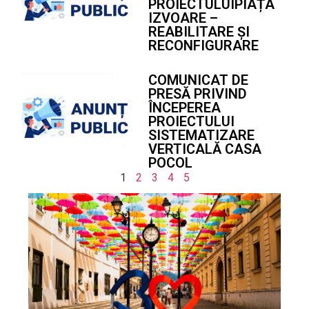
PROIECTULUIPIAȚA
IZVOARE –
REABILITARE ȘI
RECONFIGURARE
COMUNICAT DE
PRESĂ PRIVIND
ÎNCEPEREA
PROIECTULUI
SISTEMATIZARE
VERTICALĂ CASA
POCOL
1
2
3
4
5