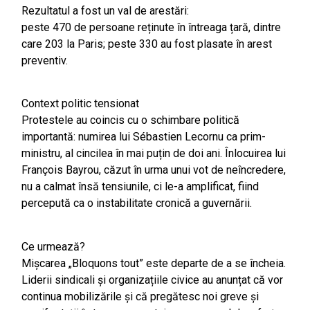
Rezultatul a fost un val de arestări:
peste 470 de persoane reținute în întreaga țară, dintre
care 203 la Paris; peste 330 au fost plasate în arest
preventiv.
Context politic tensionat
Protestele au coincis cu o schimbare politică
importantă: numirea lui Sébastien Lecornu ca prim-
ministru, al cincilea în mai puțin de doi ani. Înlocuirea lui
François Bayrou, căzut în urma unui vot de neîncredere,
nu a calmat însă tensiunile, ci le-a amplificat, fiind
percepută ca o instabilitate cronică a guvernării.
Ce urmează?
Mișcarea „Bloquons tout” este departe de a se încheia.
Liderii sindicali și organizațiile civice au anunțat că vor
continua mobilizările și că pregătesc noi greve și