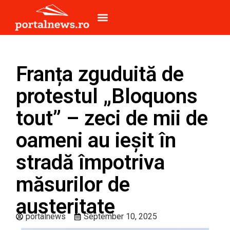
Franța zguduită de
protestul „Bloquons
tout” – zeci de mii de
oameni au ieșit în
stradă împotriva
măsurilor de
austeritate
portalnews
September 10, 2025