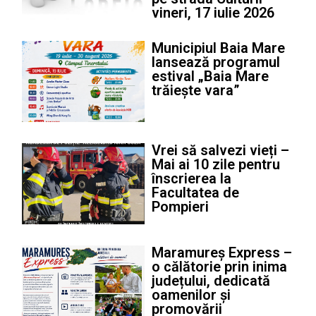
vineri, 17 iulie 2026
Municipiul Baia Mare
lansează programul
estival „Baia Mare
trăiește vara”
Vrei să salvezi vieți –
Mai ai 10 zile pentru
înscrierea la
Facultatea de
Pompieri
Maramureș Express –
o călătorie prin inima
județului, dedicată
oamenilor și
promovării