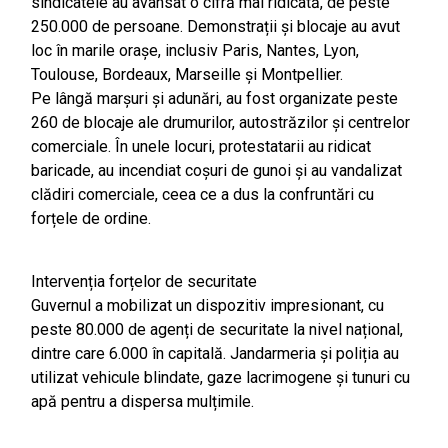
sindicatele au avansat o cifră mai ridicată, de peste
250.000 de persoane. Demonstrații și blocaje au avut
loc în marile orașe, inclusiv Paris, Nantes, Lyon,
Toulouse, Bordeaux, Marseille și Montpellier.
Pe lângă marșuri și adunări, au fost organizate peste
260 de blocaje ale drumurilor, autostrăzilor și centrelor
comerciale. În unele locuri, protestatarii au ridicat
baricade, au incendiat coșuri de gunoi și au vandalizat
clădiri comerciale, ceea ce a dus la confruntări cu
forțele de ordine.
Intervenția forțelor de securitate
Guvernul a mobilizat un dispozitiv impresionant, cu
peste 80.000 de agenți de securitate la nivel național,
dintre care 6.000 în capitală. Jandarmeria și poliția au
utilizat vehicule blindate, gaze lacrimogene și tunuri cu
apă pentru a dispersa mulțimile.