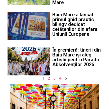
Mare
Baia Mare a lansat
primul ghid practic
bilingv dedicat
cetățenilor din afara
Uniunii Europene
În premieră: tinerii din
Baia Mare își aleg
artiștii pentru Parada
Absolvenților 2026
1
2
3
4
5