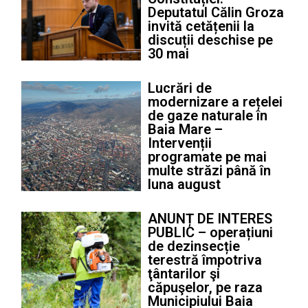
Deputatul Călin Groza
invită cetățenii la
discuții deschise pe
30 mai
Lucrări de
modernizare a rețelei
de gaze naturale în
Baia Mare –
Intervenții
programate pe mai
multe străzi până în
luna august
ANUNȚ DE INTERES
PUBLIC – operațiuni
de dezinsecție
terestră împotriva
ţântarilor şi
căpuşelor, pe raza
Municipiului Baia