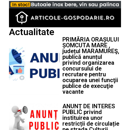
Actualitate
PRIMĂRIA ORAȘULUI
ȘOMCUTA MARE ,
județul MARAMUREŞ,
publică anunțul
privind organizarea
concursului de
recrutare pentru
ocuparea unei funcţii
publice de execuţie
vacante
ANUNȚ DE INTERES
PUBLIC privind
instituirea unor
restricții de circulație
pe strada Culturii