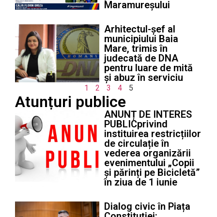
Maramureșului
Arhitectul-șef al
municipiului Baia
Mare, trimis în
judecată de DNA
pentru luare de mită
și abuz în serviciu
1
2
3
4
5
Atunțuri publice
ANUNȚ DE INTERES
PUBLICprivind
instituirea restricțiilor
de circulație în
vederea organizării
evenimentului „Copii
și părinți pe Bicicletă”
în ziua de 1 iunie
Dialog civic în Piața
Constituției: