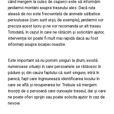
când mergem la cules de ciuperci este să informăm
jandarmii montani asupra traseului ales. Dacă ruta
aleasă de noi este frecventată de animale sălbatice
periculoase (cum sunt urșii, de exemplu), jandarmii vor
preciza acest lucru și ne vor recomanda un alt traseu.
Totodată, în cazul în care ne rătăcim și solicităm ajutor,
intervenția lor poate fi mult mai rapidă dacă au fost
informați asupra locației noastre.
Este important să nu pornim singuri la drum, există
numeroase situații în care persoanele se rătăcesc în
pădure și, din cauza faptului că sunt singure, intră în
panică, fapt care îngreunează identificarea locului în
care se află și recuperarea lor. Trebuie să mergem
însoțiți de o persoană care cunoaște traseul, dar și care
ne poate oferi sprijin sau poate solicita ajutor în caz de
nevoie.