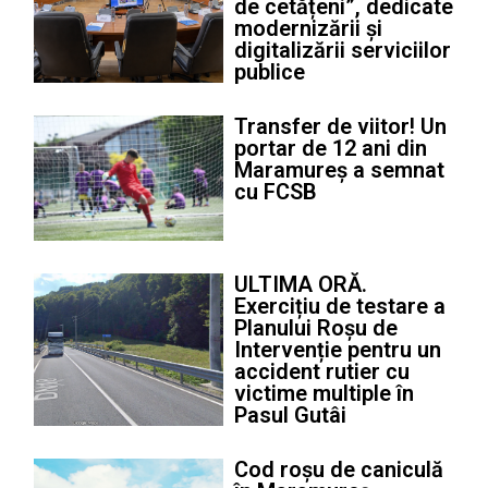
de cetățeni”, dedicate
modernizării și
digitalizării serviciilor
publice
Transfer de viitor! Un
portar de 12 ani din
Maramureș a semnat
cu FCSB
ULTIMA ORĂ.
Exercițiu de testare a
Planului Roșu de
Intervenție pentru un
accident rutier cu
victime multiple în
Pasul Gutâi
Cod roșu de caniculă