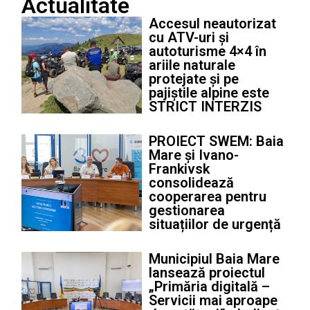
Actualitate
Accesul neautorizat
cu ATV-uri și
autoturisme 4×4 în
ariile naturale
protejate și pe
pajiștile alpine este
STRICT INTERZIS
PROIECT SWEM: Baia
Mare și Ivano-
Frankivsk
consolidează
cooperarea pentru
gestionarea
situațiilor de urgență
Municipiul Baia Mare
lansează proiectul
„Primăria digitală –
Servicii mai aproape