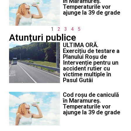
în Maramureș.
Temperaturile vor
ajunge la 39 de grade
1
2
3
4
5
Atunțuri publice
ULTIMA ORĂ.
Exercițiu de testare a
Planului Roșu de
Intervenție pentru un
accident rutier cu
victime multiple în
Pasul Gutâi
Cod roșu de caniculă
în Maramureș.
Temperaturile vor
ajunge la 39 de grade