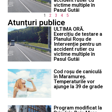
accident rutier cu
victime multiple în
Pasul Gutâi
1
2
3
4
5
Atunțuri publice
ULTIMA ORĂ.
Exercițiu de testare a
Planului Roșu de
Intervenție pentru un
accident rutier cu
victime multiple în
Pasul Gutâi
Cod roșu de caniculă
în Maramureș.
Temperaturile vor
ajunge la 39 de grade
Program modificat la