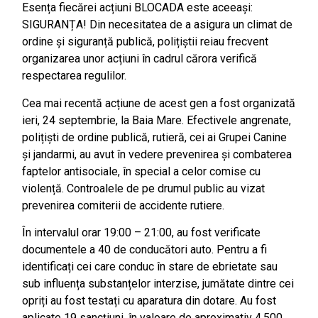
Esența fiecărei acțiuni BLOCADA este aceeași:
SIGURANȚA! Din necesitatea de a asigura un climat de
ordine și siguranță publică, polițiștii reiau frecvent
organizarea unor acțiuni în cadrul cărora verifică
respectarea regulilor.
Cea mai recentă acțiune de acest gen a fost organizată
ieri, 24 septembrie, la Baia Mare. Efectivele angrenate,
polițiști de ordine publică, rutieră, cei ai Grupei Canine
și jandarmi, au avut în vedere prevenirea și combaterea
faptelor antisociale, în special a celor comise cu
violență. Controalele de pe drumul public au vizat
prevenirea comiterii de accidente rutiere.
În intervalul orar 19:00 – 21:00, au fost verificate
documentele a 40 de conducători auto. Pentru a fi
identificați cei care conduc în stare de ebrietate sau
sub influența substanțelor interzise, jumătate dintre cei
opriți au fost testați cu aparatura din dotare. Au fost
aplicate 19 sancțiuni, în valoare de aproximativ 4.500