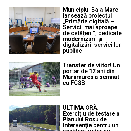
Municipiul Baia Mare
lansează proiectul
„Primăria digitală –
Servicii mai aproape
de cetățeni”, dedicate
modernizării și
digitalizării serviciilor
publice
Transfer de viitor! Un
portar de 12 ani din
Maramureș a semnat
cu FCSB
ULTIMA ORĂ.
Exercițiu de testare a
Planului Roșu de
Intervenție pentru un