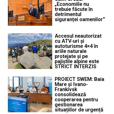
„Economiile nu
trebuie făcute în
detrimentul
siguranței oamenilor”
Accesul neautorizat
cu ATV-uri și
autoturisme 4×4 în
ariile naturale
protejate și pe
pajiștile alpine este
STRICT INTERZIS
PROIECT SWEM: Baia
Mare și Ivano-
Frankivsk
consolidează
cooperarea pentru
gestionarea
situațiilor de urgență