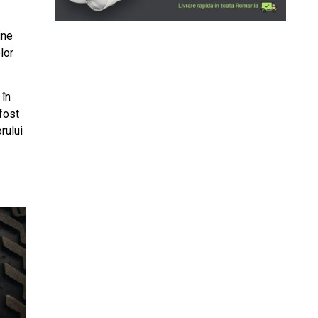
ine
lor
 în
 fost
rului