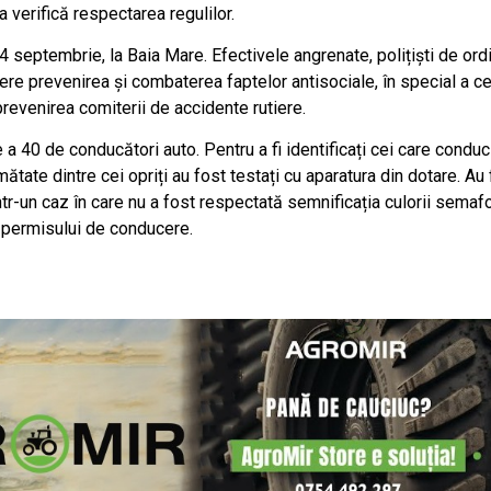
a verifică respectarea regulilor.
4 septembrie, la Baia Mare. Efectivele angrenate, polițiști de ord
edere prevenirea și combaterea faptelor antisociale, în special a ce
revenirea comiterii de accidente rutiere.
 a 40 de conducători auto. Pentru a fi identificați cei care conduc
ătate dintre cei opriți au fost testați cu aparatura din dotare. Au
ntr-un caz în care nu a fost respectată semnificația culorii semafo
i permisului de conducere.