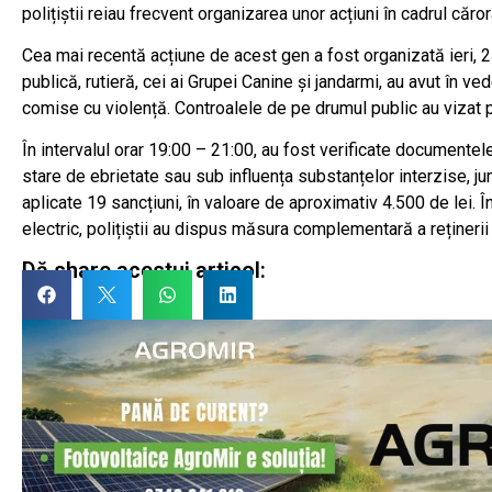
polițiștii reiau frecvent organizarea unor acțiuni în cadrul căror
Cea mai recentă acțiune de acest gen a fost organizată ieri, 2
publică, rutieră, cei ai Grupei Canine și jandarmi, au avut în v
comise cu violență. Controalele de pe drumul public au vizat p
În intervalul orar 19:00 – 21:00, au fost verificate documentele
stare de ebrietate sau sub influența substanțelor interzise, jum
aplicate 19 sancțiuni, în valoare de aproximativ 4.500 de lei. Î
electric, polițiștii au dispus măsura complementară a rețineri
Dă share acestui articol: