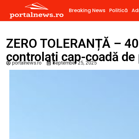
Breaking News
Politică
Ad
ZERO TOLERANȚĂ – 40 d
controlați cap-coadă de 
portalnews.ro
September 25, 2025