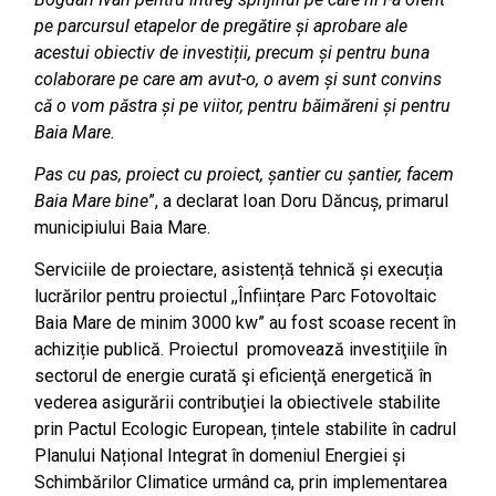
pe parcursul etapelor de pregătire și aprobare ale
acestui obiectiv de investiții, precum și pentru buna
colaborare pe care am avut-o, o avem și sunt convins
că o vom păstra și pe viitor, pentru băimăreni și pentru
Baia Mare.
Pas cu pas, proiect cu proiect, șantier cu șantier, facem
Baia Mare bine
”, a declarat Ioan Doru Dăncuș, primarul
municipiului Baia Mare.
Serviciile de proiectare, asistență tehnică și execuția
lucrărilor pentru proiectul ,,Înființare Parc Fotovoltaic
Baia Mare de minim 3000 kw” au fost scoase recent în
achiziție publică. Proiectul promovează investiţiile în
sectorul de energie curată şi eficienţă energetică în
vederea asigurării contribuţiei la obiectivele stabilite
prin Pactul Ecologic European, țintele stabilite în cadrul
Planului Național Integrat în domeniul Energiei și
Schimbărilor Climatice urmând ca, prin implementarea