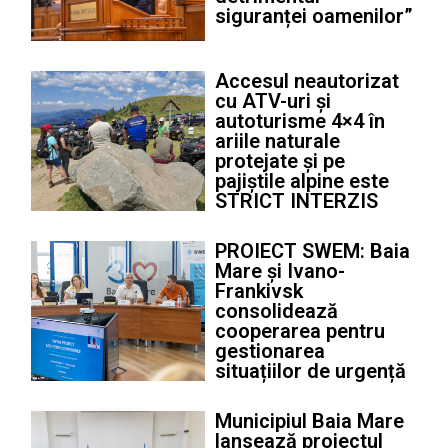
siguranței oamenilor”
Accesul neautorizat
cu ATV-uri și
autoturisme 4×4 în
ariile naturale
protejate și pe
pajiștile alpine este
STRICT INTERZIS
PROIECT SWEM: Baia
Mare și Ivano-
Frankivsk
consolidează
cooperarea pentru
gestionarea
situațiilor de urgență
Municipiul Baia Mare
lansează proiectul