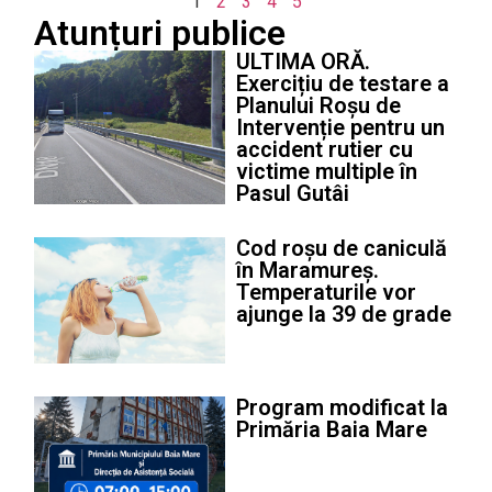
1
2
3
4
5
Atunțuri publice
ULTIMA ORĂ.
Exercițiu de testare a
Planului Roșu de
Intervenție pentru un
accident rutier cu
victime multiple în
Pasul Gutâi
Cod roșu de caniculă
în Maramureș.
Temperaturile vor
ajunge la 39 de grade
Program modificat la
Primăria Baia Mare