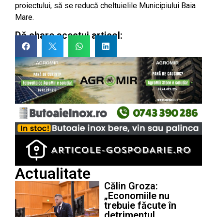
proiectului, să se reducă cheltuielile Municipiului Baia
Mare.
Dă share acestui articol:
Actualitate
Călin Groza:
„Economiile nu
trebuie făcute în
detrimentul