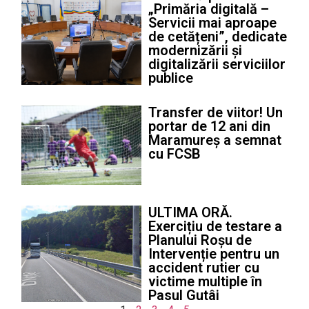
„Primăria digitală –
Servicii mai aproape
de cetățeni”, dedicate
modernizării și
digitalizării serviciilor
publice
Transfer de viitor! Un
portar de 12 ani din
Maramureș a semnat
cu FCSB
ULTIMA ORĂ.
Exercițiu de testare a
Planului Roșu de
Intervenție pentru un
accident rutier cu
victime multiple în
Pasul Gutâi