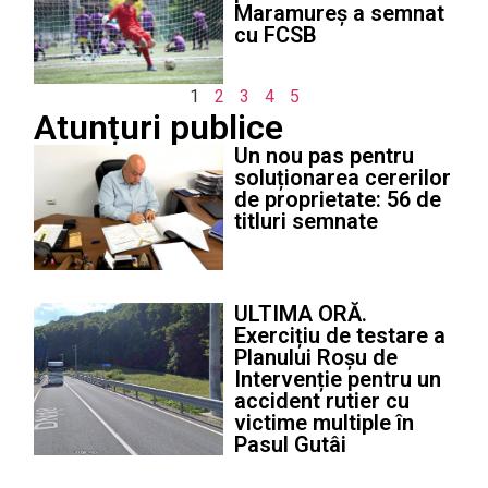
Maramureș a semnat
cu FCSB
1
2
3
4
5
Atunțuri publice
Un nou pas pentru
soluționarea cererilor
de proprietate: 56 de
titluri semnate
ULTIMA ORĂ.
Exercițiu de testare a
Planului Roșu de
Intervenție pentru un
accident rutier cu
victime multiple în
Pasul Gutâi