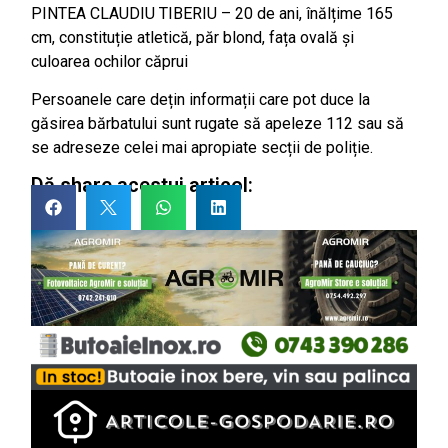
PINTEA CLAUDIU TIBERIU – 20 de ani, înălțime 165
cm, constituție atletică, păr blond, fața ovală și
culoarea ochilor căprui
Persoanele care dețin informații care pot duce la
găsirea bărbatului sunt rugate să apeleze 112 sau să
se adreseze celei mai apropiate secții de poliție.
Dă share acestui articol: