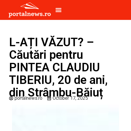
L-AȚI VĂZUT? –
Căutări pentru
PINTEA CLAUDIU
TIBERIU, 20 de ani,
din Strâmbu-Băiuț
portalnews.ro
October 17, 2025