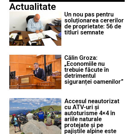
Actualitate
Un nou pas pentru
soluționarea cererilor
de proprietate: 56 de
titluri semnate
Călin Groza:
„Economiile nu
trebuie făcute în
detrimentul
siguranței oamenilor”
Accesul neautorizat
cu ATV-uri și
autoturisme 4×4 în
ariile naturale
protejate și pe
pajiștile alpine este