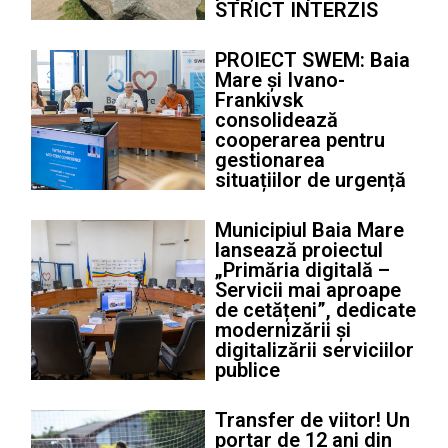
STRICT INTERZIS
PROIECT SWEM: Baia
Mare și Ivano-
Frankivsk
consolidează
cooperarea pentru
gestionarea
situațiilor de urgență
Municipiul Baia Mare
lansează proiectul
„Primăria digitală –
Servicii mai aproape
de cetățeni”, dedicate
modernizării și
digitalizării serviciilor
publice
Transfer de viitor! Un
portar de 12 ani din