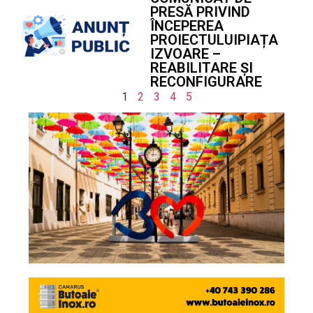
PRESĂ PRIVIND
ÎNCEPEREA
PROIECTULUIPIAȚA
IZVOARE –
REABILITARE ȘI
RECONFIGURARE
1
2
3
4
5