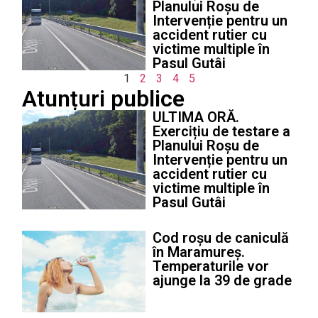
Planului Roșu de
Intervenție pentru un
accident rutier cu
victime multiple în
Pasul Gutâi
1
2
3
4
5
Atunțuri publice
ULTIMA ORĂ.
Exercițiu de testare a
Planului Roșu de
Intervenție pentru un
accident rutier cu
victime multiple în
Pasul Gutâi
Cod roșu de caniculă
în Maramureș.
Temperaturile vor
ajunge la 39 de grade