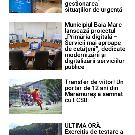
gestionarea
situațiilor de urgență
Municipiul Baia Mare
lansează proiectul
„Primăria digitală –
Servicii mai aproape
de cetățeni”, dedicate
modernizării și
digitalizării serviciilor
publice
Transfer de viitor! Un
portar de 12 ani din
Maramureș a semnat
cu FCSB
ULTIMA ORĂ.
Exercițiu de testare a