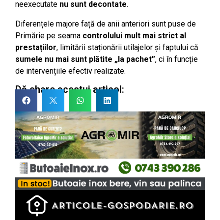
neexecutate
nu sunt decontate
.
Diferențele majore față de anii anteriori sunt puse de
Primărie pe seama
controlului mult mai strict al
prestațiilor
, limitării staționării utilajelor și faptului că
sumele nu mai sunt plătite „la pachet”
, ci în funcție
de intervențiile efectiv realizate.
Dă share acestui articol: