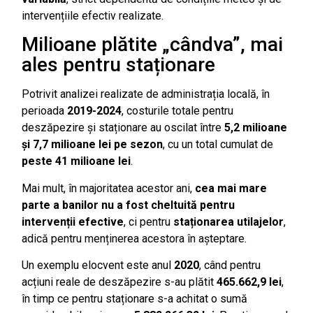
intervențiile efectiv realizate.
Milioane plătite „cândva”, mai
ales pentru staționare
Potrivit analizei realizate de administrația locală, în
perioada
2019-2024
, costurile totale pentru
deszăpezire și staționare au oscilat între
5,2 milioane
și 7,7 milioane lei pe sezon
, cu un total cumulat de
peste 41 milioane lei
.
Mai mult, în majoritatea acestor ani,
cea mai mare
parte a banilor nu a fost cheltuită pentru
intervenții efective
, ci pentru
staționarea utilajelor
,
adică pentru menținerea acestora în așteptare.
Un exemplu elocvent este anul
2020
, când pentru
acțiuni reale de deszăpezire s-au plătit
465.662,9 lei
,
în timp ce pentru staționare s-a achitat o sumă