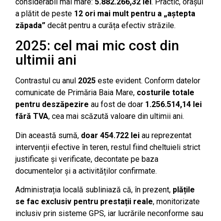
considerabil mai mare:
5.882.266,32 lei
. Practic, orașul
a plătit de peste
12 ori mai mult pentru a „aștepta
zăpada”
decât pentru a curăța efectiv străzile.
2025: cel mai mic cost din
ultimii ani
Contrastul cu anul
2025
este evident. Conform datelor
comunicate de Primăria Baia Mare,
costurile totale
pentru deszăpezire
au fost de doar
1.256.514,14 lei
fără TVA
, cea mai scăzută valoare din ultimii ani.
Din această sumă,
doar 454.722 lei
au reprezentat
intervenții efective în teren, restul fiind cheltuieli strict
justificate și verificate, decontate pe baza
documentelor și a activităților confirmate.
Administrația locală subliniază că, în prezent,
plățile
se fac exclusiv pentru prestații reale
, monitorizate
inclusiv prin sisteme GPS, iar lucrările neconforme sau