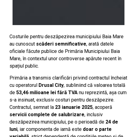
Costurile pentru deszăpezirea municipiului Baia Mare
au cunoscut
scăderi semnificative
, arată datele
oficiale făcute publice de Primăria Municipiului Baia
Mare, în contextul unor controverse apărute recent în
spațiul public.
Primăria a transmis clarificări privind contractul încheiat
cu operatorul
Drusal City
, subliniind că valoarea totală
de
53,46 milioane lei fără TVA
nu reprezintă, așa cum
s-a insinuat, exclusiv costuri pentru deszăpezire.
Contractul, semnat la
23 ianuarie 2025
, acoperă
servicii complete de salubrizare
, inclusiv
deszăpezirea municipiului, pe o perioadă de
24 de
luni
, iar componenta de iarnă este
doar o parte
variabilă
, strict dependentă de condițiile meteo și de