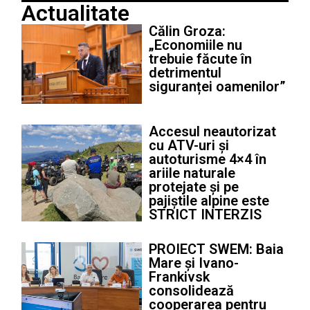
Actualitate
Călin Groza:
„Economiile nu
trebuie făcute în
detrimentul
siguranței oamenilor”
Accesul neautorizat
cu ATV-uri și
autoturisme 4×4 în
ariile naturale
protejate și pe
pajiștile alpine este
STRICT INTERZIS
PROIECT SWEM: Baia
Mare și Ivano-
Frankivsk
consolidează
cooperarea pentru