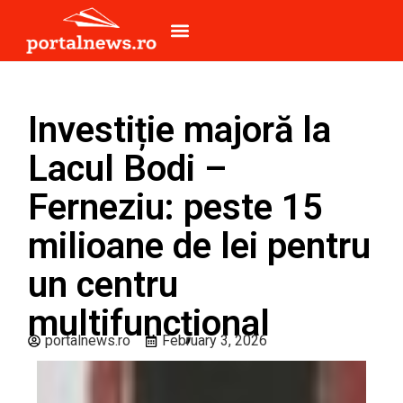
Investiție majoră la
Lacul Bodi –
Ferneziu: peste 15
milioane de lei pentru
un centru
multifuncțional
portalnews.ro
February 3, 2026