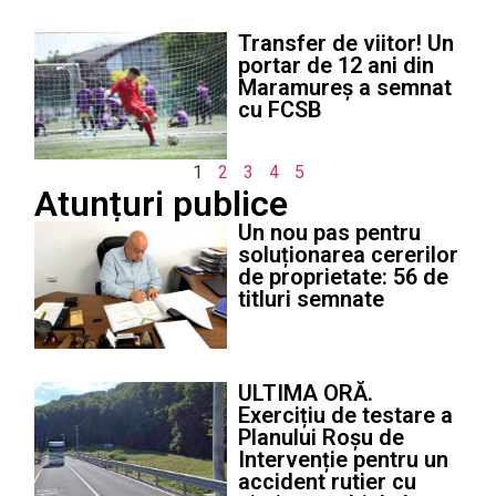
Transfer de viitor! Un
portar de 12 ani din
Maramureș a semnat
cu FCSB
1
2
3
4
5
Atunțuri publice
Un nou pas pentru
soluționarea cererilor
de proprietate: 56 de
titluri semnate
ULTIMA ORĂ.
Exercițiu de testare a
Planului Roșu de
Intervenție pentru un
accident rutier cu