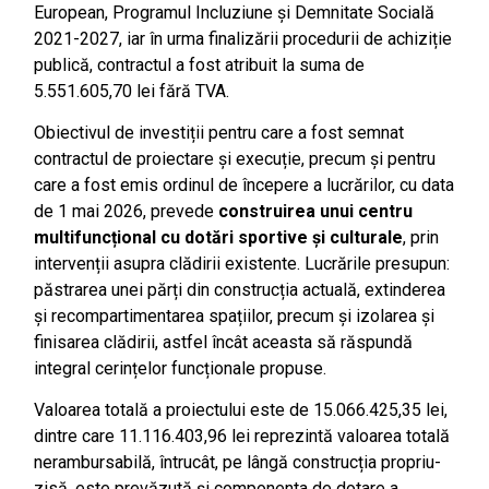
European, Programul Incluziune și Demnitate Socială
2021-2027, iar în urma finalizării procedurii de achiziție
publică, contractul a fost atribuit la suma de
5.551.605,70 lei fără TVA.
Obiectivul de investiții pentru care a fost semnat
contractul de proiectare și execuție, precum și pentru
care a fost emis ordinul de începere a lucrărilor, cu data
de 1 mai 2026, prevede
construirea unui centru
multifuncțional cu dotări sportive și culturale
, prin
intervenții asupra clădirii existente. Lucrările presupun:
păstrarea unei părți din construcția actuală, extinderea
și recompartimentarea spațiilor, precum și izolarea și
finisarea clădirii, astfel încât aceasta să răspundă
integral cerințelor funcționale propuse.
Valoarea totală a proiectului este de 15.066.425,35 lei,
dintre care 11.116.403,96 lei reprezintă valoarea totală
nerambursabilă, întrucât, pe lângă construcția propriu-
zisă, este prevăzută și componenta de dotare a