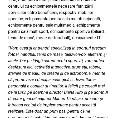
centrului cu echipamentele necesare furnizării
serviciilor către beneficiari, respectiv: mobilier
specific, echipamente pentru sala multifuncțională,
echipamente pentru sala multimedia, echipamente
pentru sala multisport, echipamente sportive (biliard,
tenis de masă, mese de foosball), echipamente IT.
”
Vom avea și antrenori specializați în sporturi precum
fotbal, handbal, tenis de masă, taekwon-do, atletism și
altele. Dar pe lângă componenta sportivă, vom putea
desfășura aici activități interactive, drumeții, tabere,
ateliere de mediu, de creație și de astronomie, menite
să promoveze educația ecologică și dezvoltarea
personală a copiilor și tinerilor. Îi felicit pe colegii mei
de la DAS, pe doamna director Diana Hîrb și pe domnul
director general adjunct Marius Tămășan, precum și
întreaga echipă de implementare pentru această
realizare. Este doar un prim pas, pentru că ne
propunem să reabilităm întreaga zonă din jurul Lacului