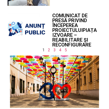
COMUNICAT DE
PRESĂ PRIVIND
ÎNCEPEREA
PROIECTULUIPIAȚA
IZVOARE –
REABILITARE ȘI
RECONFIGURARE
1
2
3
4
5