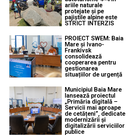
ariile naturale
protejate și pe
pajiștile alpine este
STRICT INTERZIS
PROIECT SWEM: Baia
Mare și Ivano-
Frankivsk
consolidează
cooperarea pentru
gestionarea
situațiilor de urgență
Municipiul Baia Mare
lansează proiectul
„Primăria digitală –
Servicii mai aproape
de cetățeni”, dedicate
modernizării și
digitalizării serviciilor
publice