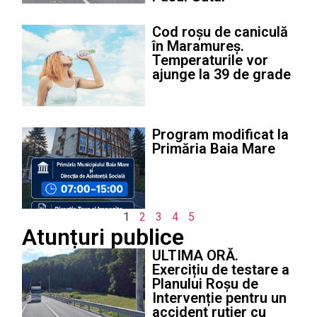
Cod roșu de caniculă
în Maramureș.
Temperaturile vor
ajunge la 39 de grade
Program modificat la
Primăria Baia Mare
1
2
3
4
5
Atunțuri publice
ULTIMA ORĂ.
Exercițiu de testare a
Planului Roșu de
Intervenție pentru un
accident rutier cu