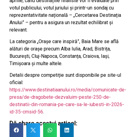
aprilie, când destinațiile finaliste vor fi evaluate prin
votul publicului, votul juriului și printr-un sondaj cu
reprezentativitate națională – „Cercetarea Destinația
Anului” – pentru a asigura un rezultat echilibrat și
relevant.
La categoria „Orașe care inspiră”, Baia Mare se află
alături de orașe precum Alba Iulia, Arad, Bistrița,
București, Cluj-Napoca, Constanța, Craiova, Iași,
Timișoara și multe altele.
Detalii despre competiție sunt disponibile pe site-ul
oficial:
https://www.destinatiaanului.ro/media/comunicate-de-
presa/de-dragobete-dezvaluim-peste-250-de-
destinatii-din-romania-pe-care-sa-le-iubesti-in-2026-
id-35-cmsid-56
.
Dă share acestui articol: