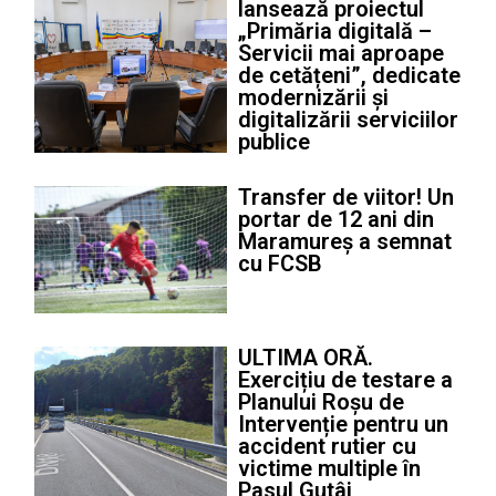
lansează proiectul
„Primăria digitală –
Servicii mai aproape
de cetățeni”, dedicate
modernizării și
digitalizării serviciilor
publice
Transfer de viitor! Un
portar de 12 ani din
Maramureș a semnat
cu FCSB
ULTIMA ORĂ.
Exercițiu de testare a
Planului Roșu de
Intervenție pentru un
accident rutier cu
victime multiple în
Pasul Gutâi