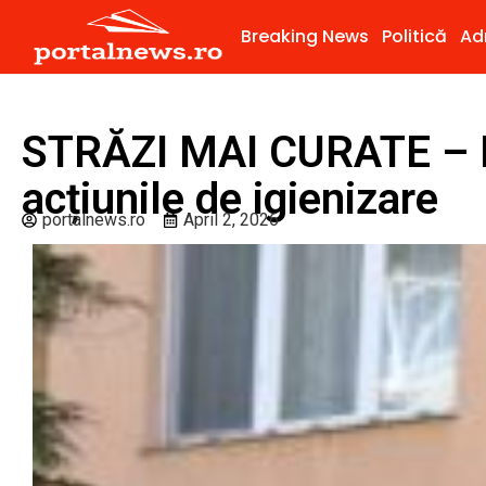
Breaking News
Politică
Ad
STRĂZI MAI CURATE – B
acțiunile de igienizare
portalnews.ro
April 2, 2026