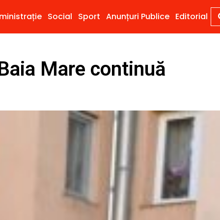
ministrație
Social
Sport
Anunțuri Publice
Editorial
aia Mare continuă