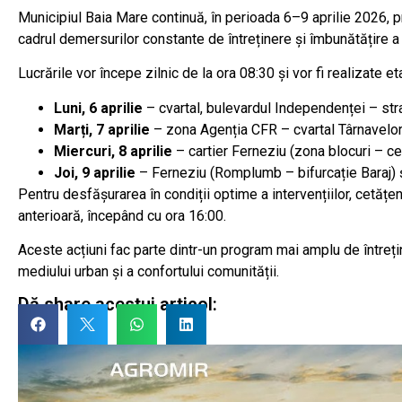
Municipiul Baia Mare continuă, în perioada 6–9 aprilie 2026, pr
cadrul demersurilor constante de întreținere și îmbunătățire a
Lucrările vor începe zilnic de la ora 08:30 și vor fi realizate 
Luni, 6 aprilie
– cvartal, bulevardul Independenței – str
Marți, 7 aprilie
– zona Agenția CFR – cvartal Târnavelo
Miercuri, 8 aprilie
– cartier Ferneziu (zona blocuri – 
Joi, 9 aprilie
– Ferneziu (Romplumb – bifurcație Baraj) și
Pentru desfășurarea în condiții optime a intervențiilor, cetățen
anterioară, începând cu ora 16:00.
Aceste acțiuni fac parte dintr-un program mai amplu de întreține
mediului urban și a confortului comunității.
Dă share acestui articol: