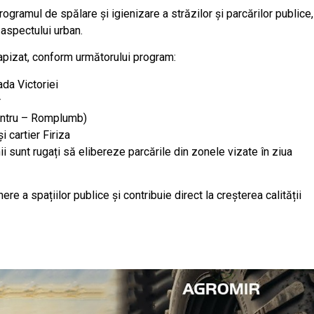
ogramul de spălare și igienizare a străzilor și parcărilor publice,
 aspectului urban.
etapizat, conform următorului program:
ada Victoriei
r
centru – Romplumb)
 cartier Firiza
ii sunt rugați să elibereze parcările din zonele vizate în ziua
re a spațiilor publice și contribuie direct la creșterea calității