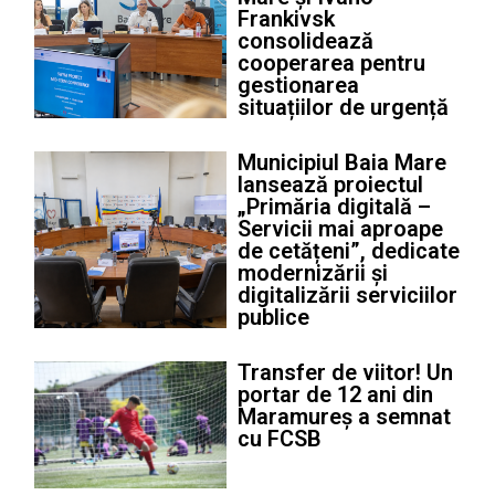
Frankivsk
consolidează
cooperarea pentru
gestionarea
situațiilor de urgență
Municipiul Baia Mare
lansează proiectul
„Primăria digitală –
Servicii mai aproape
de cetățeni”, dedicate
modernizării și
digitalizării serviciilor
publice
Transfer de viitor! Un
portar de 12 ani din
Maramureș a semnat
cu FCSB