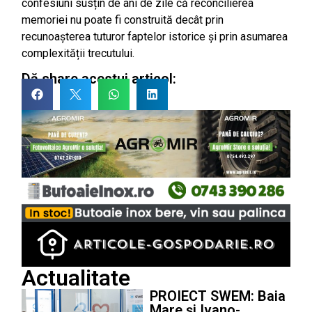
confesiuni susțin de ani de zile că reconcilierea
memoriei nu poate fi construită decât prin
recunoașterea tuturor faptelor istorice și prin asumarea
complexității trecutului.
Dă share acestui articol:
Actualitate
PROIECT SWEM: Baia
Mare și Ivano-