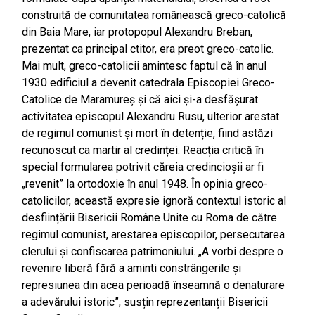
construită de comunitatea românească greco-catolică
din Baia Mare, iar protopopul Alexandru Breban,
prezentat ca principal ctitor, era preot greco-catolic.
Mai mult, greco-catolicii amintesc faptul că în anul
1930 edificiul a devenit catedrala Episcopiei Greco-
Catolice de Maramureș și că aici și-a desfășurat
activitatea episcopul Alexandru Rusu, ulterior arestat
de regimul comunist și mort în detenție, fiind astăzi
recunoscut ca martir al credinței. Reacția critică în
special formularea potrivit căreia credincioșii ar fi
„revenit” la ortodoxie în anul 1948. În opinia greco-
catolicilor, această expresie ignoră contextul istoric al
desființării Bisericii Române Unite cu Roma de către
regimul comunist, arestarea episcopilor, persecutarea
clerului și confiscarea patrimoniului. „A vorbi despre o
revenire liberă fără a aminti constrângerile și
represiunea din acea perioadă înseamnă o denaturare
a adevărului istoric”, susțin reprezentanții Bisericii