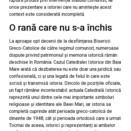
ruptură produs prin intervenția statului comunist, iar
orice prezentare a istoriei care nu amintește acest
context este considerată incompletă.
O rană care nu s-a închis
La aproape opt decenii de la desființarea Bisericii
Greco-Catolice de către regimul comunist, numeroase
dispute privind patrimoniul și memoria istorică rămân
deschise în România. Cazul Catedralei Istorice din Baia
Mare arată că dezbaterea nu este doar una juridică sau
confesională, ci și una legată de felul în care este
scrisă și transmisă istoria. Dincolo de pozițiile oficiale,
un fapt rămâne incontestabil: actuala Catedrală Istorică
reprezintă unul dintre cele mai importante simboluri
religioase și identitare ale Baiei Mari, iar istoria sa
completă cuprinde atât perioada greco-catolică de
dinainte de 1948, cât și perioada ortodoxă care a urmat.
Tocmai de aceea, istorici și reprezentanți ai ambelor