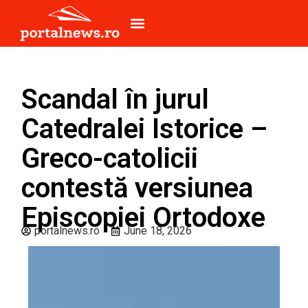
Scandal în jurul
Catedralei Istorice –
Greco-catolicii
contestă versiunea
Episcopiei Ortodoxe
portalnews.ro
June 18, 2026