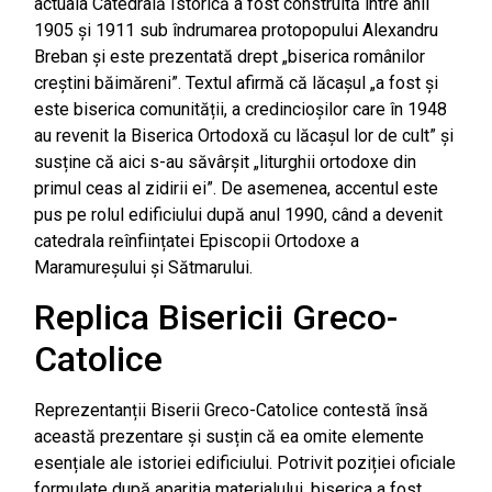
actuala Catedrală Istorică a fost construită între anii
1905 și 1911 sub îndrumarea protopopului Alexandru
Breban și este prezentată drept „biserica românilor
creștini băimăreni”. Textul afirmă că lăcașul „a fost și
este biserica comunității, a credincioșilor care în 1948
au revenit la Biserica Ortodoxă cu lăcașul lor de cult” și
susține că aici s-au săvârșit „liturghii ortodoxe din
primul ceas al zidirii ei”. De asemenea, accentul este
pus pe rolul edificiului după anul 1990, când a devenit
catedrala reînființatei Episcopii Ortodoxe a
Maramureșului și Sătmarului.
Replica Bisericii Greco-
Catolice
Reprezentanții Biserii Greco-Catolice contestă însă
această prezentare și susțin că ea omite elemente
esențiale ale istoriei edificiului. Potrivit poziției oficiale
formulate după apariția materialului, biserica a fost