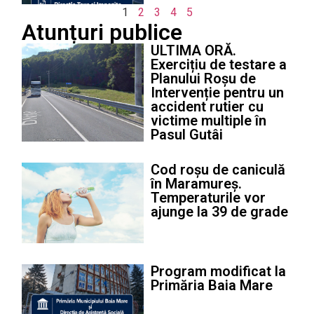
1
2
3
4
5
Atunțuri publice
ULTIMA ORĂ.
Exercițiu de testare a
Planului Roșu de
Intervenție pentru un
accident rutier cu
victime multiple în
Pasul Gutâi
Cod roșu de caniculă
în Maramureș.
Temperaturile vor
ajunge la 39 de grade
Program modificat la
Primăria Baia Mare