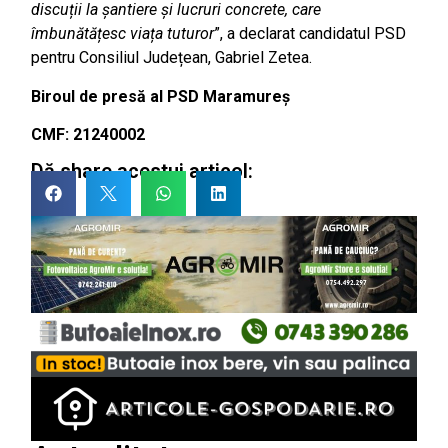
discuții la șantiere și lucruri concrete, care
îmbunătățesc viața tuturor
”, a declarat candidatul PSD
pentru Consiliul Județean, Gabriel Zetea.
Biroul de presă al PSD Maramureș
CMF: 21240002
Dă share acestui articol: