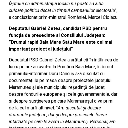
faptului că administrația locală nu poate să aibă
culoare politică decât în timpul campaniilor electorale
”,
a concluzionat prim-ministrul României, Marcel Ciolacu.
Deputatul Gabriel Zetea, candidat PSD pentru
funcția de președinte al Consiliului Județean:
”Drumul rapid Baia Mare Satu Mare este cel mai
important proiect al județului”
Deputatul PSD Gabriel Zetea a arătat că în întâlnirea de
lucru pe are au avut-o la Primăria Baia Mare, în biroul
primarului-interimar Doru Dăncuș s-a discutat cu
documentațiile pe masă despre proiectele județului
Maramureș și ale municipiului reședință de județ,
despre fondurile europene și cele guvernamentale, dar
și despre susținerea pe care Maramureșul o va primi
de la cel mai înalt nivel. ”
Am discutat și despre
drumurile județene, dar și despre proiectele foarte
întârziate pe care le avem în Maramureș. Personal, am