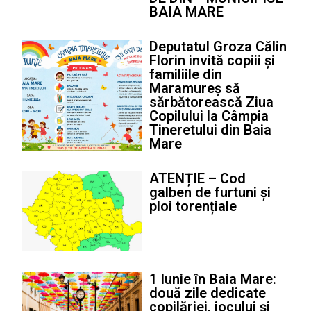
BAIA MARE
Deputatul Groza Călin
Florin invită copiii și
familiile din
Maramureș să
sărbătorească Ziua
Copilului la Câmpia
Tineretului din Baia
Mare
ATENȚIE – Cod
galben de furtuni și
ploi torențiale
1 Iunie în Baia Mare:
două zile dedicate
copilăriei, jocului și