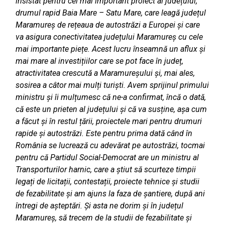
insistat pentru cel mai important proiect al județului,
drumul rapid Baia Mare – Satu Mare, care leagă județul
Maramureș de rețeaua de autostrăzi a Europei și care
va asigura conectivitatea județului Maramureș cu cele
mai importante piețe. Acest lucru înseamnă un aflux și
mai mare al investițiilor care se pot face în județ,
atractivitatea crescută a Maramureșului și, mai ales,
sosirea a câtor mai mulți turiști. Avem sprijinul primului
ministru și îi mulțumesc că ne-a confirmat, încă o dată,
că este un prieten al județului și că va susține, așa cum
a făcut și în restul țării, proiectele mari pentru drumuri
rapide și autostrăzi. Este pentru prima dată când în
România se lucrează cu adevărat pe autostrăzi, tocmai
pentru că Partidul Social-Democrat are un ministru al
Transporturilor harnic, care a știut să scurteze timpii
legați de licitații, contestații, proiecte tehnice și studii
de fezabilitate și am ajuns la faza de șantiere, după ani
întregi de așteptări. Și asta ne dorim și în județul
Maramureș, să trecem de la studii de fezabilitate și