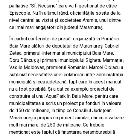
palliative ”Sf. Nectarie” care va fi gestionat de către
Episcopie. Nu în ultimul rând, oficialitățile sosite de la
nivel central au viztat și societatea Aramis, unul dintre
cei mai mari angajatori din județul Maramureș.
În cadrul conferinței de presă organizată la Primăria
Baia Mare alături de deputatul de Maramureș, Gabriel
Zetea, primarul-interimar al municipiului Baia Mare,
Doru Dăncuș și primarul municipiului Sighetu Marmației,
Vasile Moldovan, premierul României, Marcel Ciolacu a
subliniat necesitatea unei colaborări între administrația
municipală și cea județeană, fapt care în acest mandat
nu a fost posibilă. Și a dat ca exemplu proiectul de
construire al unui AquaPark în Baia Mare, pentru care
municipalitatea a scris un proiect pe fonduri în valoare
de 150 de milioane, în timp ce Consiliul Județean
Maramureș a propus un proiect similar, dar cu o valoare
mult mai mare, de 250 de milioane. Ce trebuie
menționat este faptul că finanțarea nerambursabilă