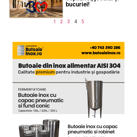
bucuriei!
1
2
3
4
5