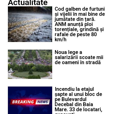
Actualitate
Cod galben de furtuni
și vijelii în mai bine de
jumătate din țară.
ANM anunță ploi
torențiale, grindină și
rafale de peste 80
km/h
Noua lege a
salarizării scoate mii
de oameni în stradă
Incendiu la etajul
șapte al unui bloc de
pe Bulevardul
Decebal din Baia
Mare. 33 de locatari,