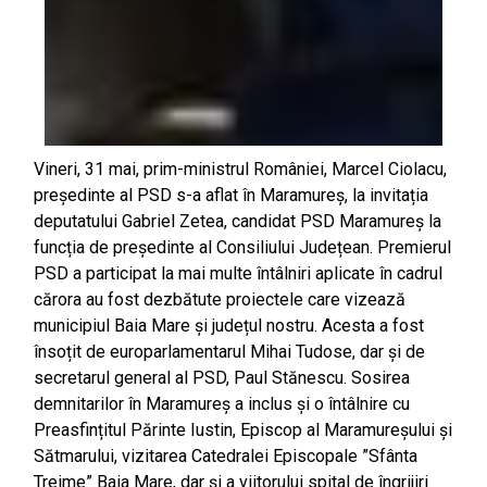
Vineri, 31 mai, prim-ministrul României, Marcel Ciolacu,
președinte al PSD s-a aflat în Maramureș, la invitația
deputatului Gabriel Zetea, candidat PSD Maramureș la
funcția de președinte al Consiliului Județean. Premierul
PSD a participat la mai multe întâlniri aplicate în cadrul
cărora au fost dezbătute proiectele care vizează
municipiul Baia Mare și județul nostru. Acesta a fost
însoțit de europarlamentarul Mihai Tudose, dar și de
secretarul general al PSD, Paul Stănescu. Sosirea
demnitarilor în Maramureș a inclus și o întâlnire cu
Preasfințitul Părinte Iustin, Episcop al Maramureșului și
Sătmarului, vizitarea Catedralei Episcopale ”Sfânta
Treime” Baia Mare, dar și a viitorului spital de îngrijiri