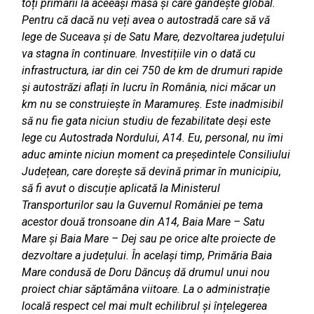
toți primarii la aceeași masă și care gândește global.
Pentru că dacă nu veți avea o autostradă care să vă
lege de Suceava și de Satu Mare, dezvoltarea județului
va stagna în continuare. Investițiile vin o dată cu
infrastructura, iar din cei 750 de km de drumuri rapide
și autostrăzi aflați în lucru în România, nici măcar un
km nu se construiește în Maramureș. Este inadmisibil
să nu fie gata niciun studiu de fezabilitate deși este
lege cu Autostrada Nordului, A14. Eu, personal, nu îmi
aduc aminte niciun moment ca președintele Consiliului
Județean, care dorește să devină primar în municipiu,
să fi avut o discuție aplicată la Ministerul
Transporturilor sau la Guvernul României pe tema
acestor două tronsoane din A14, Baia Mare – Satu
Mare și Baia Mare – Dej sau pe orice alte proiecte de
dezvoltare a județului. În același timp, Primăria Baia
Mare condusă de Doru Dăncuș dă drumul unui nou
proiect chiar săptămâna viitoare. La o administrație
locală respect cel mai mult echilibrul și înțelegerea