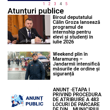
1
2
3
4
5
Atunțuri publice
Biroul deputatului
Călin Groza lansează
programul de
internship pentru
elevi și studenți în
iulie 2026
Weekend plin în
Maramureș –
Jandarmii intensifică
măsurile de ordine și
siguranță
ANUNȚ -ETAPA I
PRIVIND PROCEDURA
DE ATRIBUIRE A 483
LOCURI DE PARCARE
DE DIN MUNICIPIUL