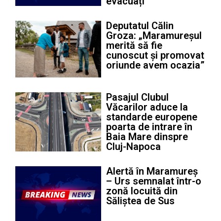
evacuați
Deputatul Călin
Groza: „Maramureșul
merită să fie
cunoscut și promovat
oriunde avem ocazia”
Pasajul Clubul
Văcarilor aduce la
standarde europene
poarta de intrare în
Baia Mare dinspre
Cluj-Napoca
Alertă în Maramureș
– Urs semnalat într-o
zonă locuită din
Săliștea de Sus