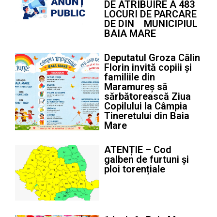
DE ATRIBUIRE A 483
LOCURI DE PARCARE
DE DIN MUNICIPIUL
BAIA MARE
Deputatul Groza Călin
Florin invită copiii și
familiile din
Maramureș să
sărbătorească Ziua
Copilului la Câmpia
Tineretului din Baia
Mare
ATENȚIE – Cod
galben de furtuni și
ploi torențiale