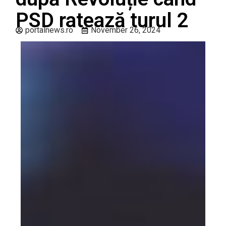
PSD ratează turul 2
portalnews.ro
November 26, 2024