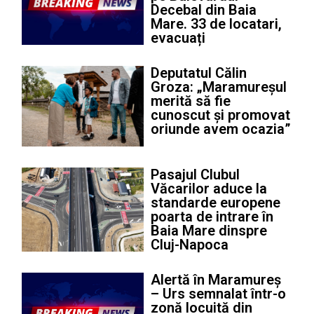
Decebal din Baia
Mare. 33 de locatari,
evacuați
Deputatul Călin
Groza: „Maramureșul
merită să fie
cunoscut și promovat
oriunde avem ocazia”
Pasajul Clubul
Văcarilor aduce la
standarde europene
poarta de intrare în
Baia Mare dinspre
Cluj-Napoca
Alertă în Maramureș
– Urs semnalat într-o
zonă locuită din