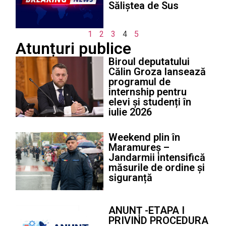
Săliștea de Sus
1
2
3
4
5
Atunțuri publice
Biroul deputatului
Călin Groza lansează
programul de
internship pentru
elevi și studenți în
iulie 2026
Weekend plin în
Maramureș –
Jandarmii intensifică
măsurile de ordine și
siguranță
ANUNȚ -ETAPA I
PRIVIND PROCEDURA