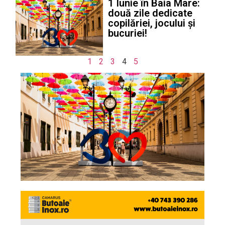
1 Iunie în Baia Mare:
două zile dedicate
copilăriei, jocului și
bucuriei!
1
2
3
4
5