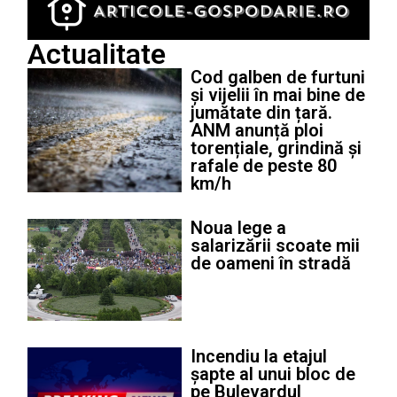
Actualitate
Cod galben de furtuni
și vijelii în mai bine de
jumătate din țară.
ANM anunță ploi
torențiale, grindină și
rafale de peste 80
km/h
Noua lege a
salarizării scoate mii
de oameni în stradă
Incendiu la etajul
șapte al unui bloc de
pe Bulevardul