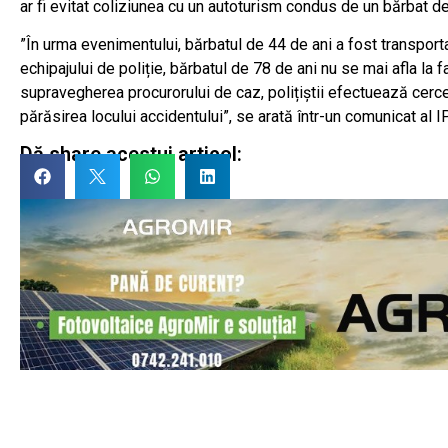
ar fi evitat coliziunea cu un autoturism condus de un bărbat de 
”În urma evenimentului, bărbatul de 44 de ani a fost transporta
echipajului de poliție, bărbatul de 78 de ani nu se mai afla la faț
supravegherea procurorului de caz, polițiștii efectuează cerce
părăsirea locului accidentului”, se arată într-un comunicat al
Dă share acestui articol: