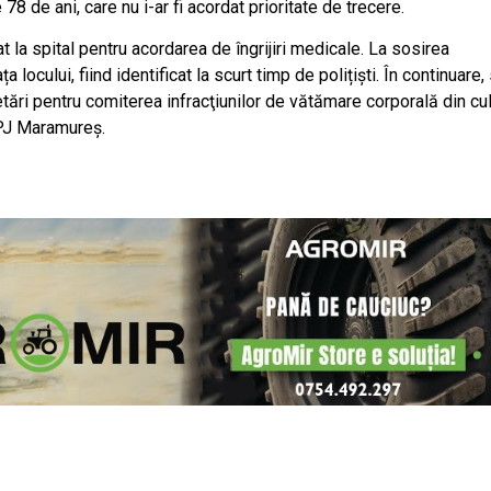
78 de ani, care nu i-ar fi acordat prioritate de trecere.
t la spital pentru acordarea de îngrijiri medicale. La sosirea
a locului, fiind identificat la scurt timp de polițiști. În continuare,
tări pentru comiterea infracţiunilor de vătămare corporală din cu
 IPJ Maramureș.