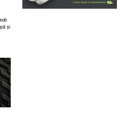
 sub
lpă și