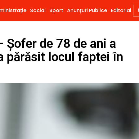
ministrație
Social
Sport
Anunțuri Publice
Editorial
Șofer de 78 de ani a
 părăsit locul faptei în