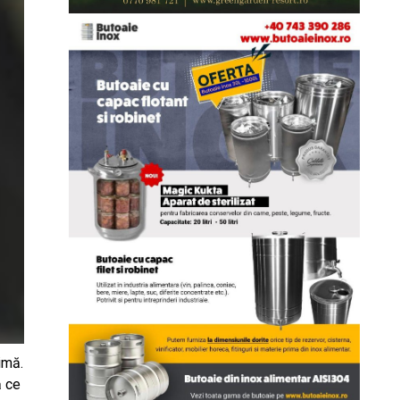
timă.
ă ce