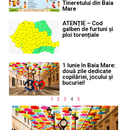
Tineretului din Baia
Mare
ATENȚIE – Cod
galben de furtuni și
ploi torențiale
1 Iunie în Baia Mare:
două zile dedicate
copilăriei, jocului și
bucuriei!
1
2
3
4
5