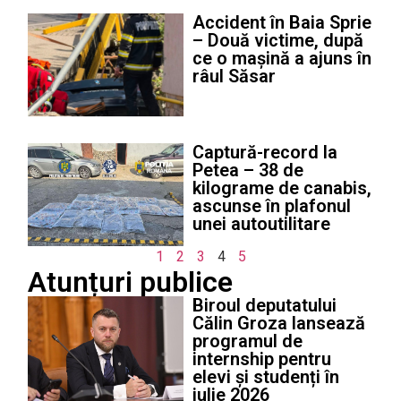
Accident în Baia Sprie
– Două victime, după
ce o mașină a ajuns în
râul Săsar
Captură-record la
Petea – 38 de
kilograme de canabis,
ascunse în plafonul
unei autoutilitare
1
2
3
4
5
Atunțuri publice
Biroul deputatului
Călin Groza lansează
programul de
internship pentru
elevi și studenți în
iulie 2026