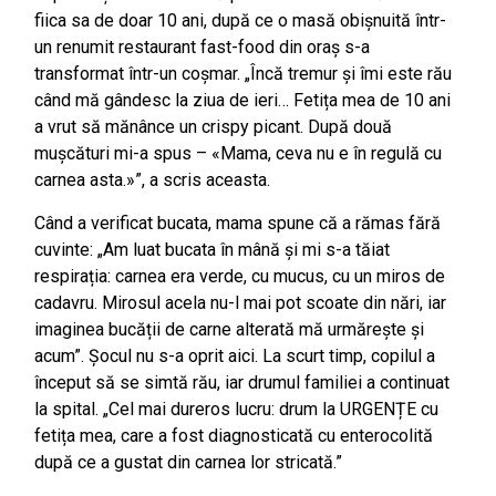
fiica sa de doar 10 ani, după ce o masă obișnuită într-
un renumit restaurant fast-food din oraș s-a
transformat într-un coșmar. „Încă tremur și îmi este rău
când mă gândesc la ziua de ieri… Fetița mea de 10 ani
a vrut să mănânce un crispy picant. După două
mușcături mi-a spus – «Mama, ceva nu e în regulă cu
carnea asta.»”, a scris aceasta.
Când a verificat bucata, mama spune că a rămas fără
cuvinte: „Am luat bucata în mână și mi s-a tăiat
respirația: carnea era verde, cu mucus, cu un miros de
cadavru. Mirosul acela nu-l mai pot scoate din nări, iar
imaginea bucății de carne alterată mă urmărește și
acum”. Șocul nu s-a oprit aici. La scurt timp, copilul a
început să se simtă rău, iar drumul familiei a continuat
la spital. „Cel mai dureros lucru: drum la URGENȚE cu
fetița mea, care a fost diagnosticată cu enterocolită
după ce a gustat din carnea lor stricată.”