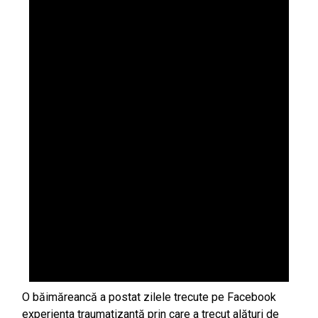
O băimăreancă a postat zilele trecute pe Facebook
experiența traumatizantă prin care a trecut alături de