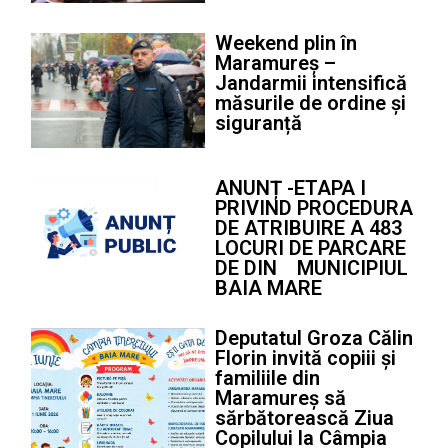
Weekend plin în
Maramureș –
Jandarmii intensifică
măsurile de ordine și
siguranță
ANUNȚ -ETAPA I
PRIVIND PROCEDURA
DE ATRIBUIRE A 483
LOCURI DE PARCARE
DE DIN MUNICIPIUL
BAIA MARE
Deputatul Groza Călin
Florin invită copiii și
familiile din
Maramureș să
sărbătorească Ziua
Copilului la Câmpia