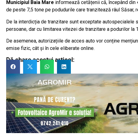
Municipiul Baia Mare
informează cetățenii că, începând din 4
de peste 7,5 tone pe podudurile care tranzitează râul Săsar, r
De la interdicția de tranzitare sunt exceptate autospecialele s
persoane, dar cu limitarea vitezei de tranzitare a podurilor la
De asemenea, autorizațiile de acces auto vor conține mențiunea 
emise fizic, cât și în cele eliberate online.
Dă share acestui articol: