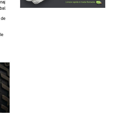
naj
bal.
l de
le