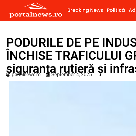
Breaking News
Politică
Ad
PODURILE DE PE INDUS
ÎNCHISE TRAFICULUI G
siguranța rutieră și infr
portalnews.ro
September 4, 2025