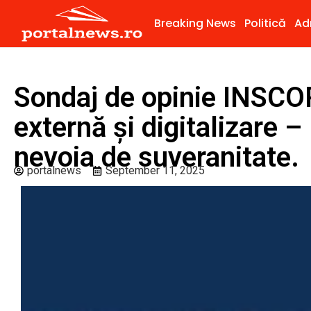
Breaking News
Politică
Ad
Sondaj de opinie INSCOP
externă și digitalizare –
nevoia de suveranitate.
portalnews
September 11, 2025