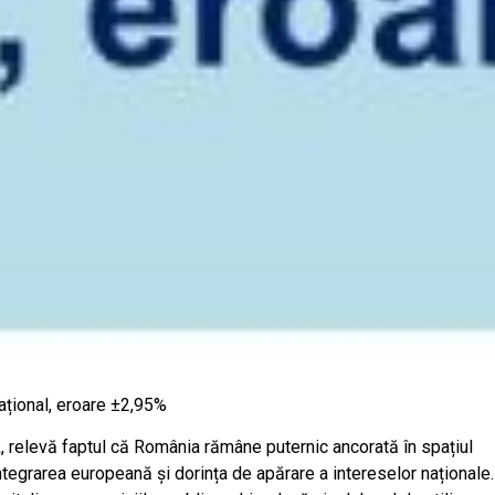
ațional, eroare ±2,95%
 relevă faptul că România rămâne puternic ancorată în spațiul
 integrarea europeană și dorința de apărare a intereselor naționale.