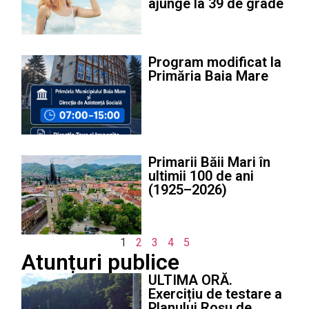
ajunge la 39 de grade
Program modificat la
Primăria Baia Mare
Primarii Băii Mari în
ultimii 100 de ani
(1925–2026)
1
2
3
4
5
Atunțuri publice
ULTIMA ORĂ.
Exercițiu de testare a
Planului Roșu de