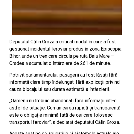
Deputatul Călin Groza a criticat modul în care a fost
gestionat incidentul feroviar produs în zona Episcopia
Bihor, unde un tren care circula pe ruta Baia Mare –
Oradea a acumulat o întârziere de 261 de minute.
Potrivit parlamentarului, pasagerii au fost lăsați fără
informații clare timp îndelungat, fără explicații privind
cauza blocajului sau durata estimată a întârzierii.
„Oamenii nu trebuie abandonați fără informații într-o
astfel de situație. Comunicarea rapidă și transparentă
este o obligație minimă față de cei care folosesc
transportul feroviar”, a declarat deputatul Călin Groza.
Acesta susține că aplicațiile și sistemele actuale ale