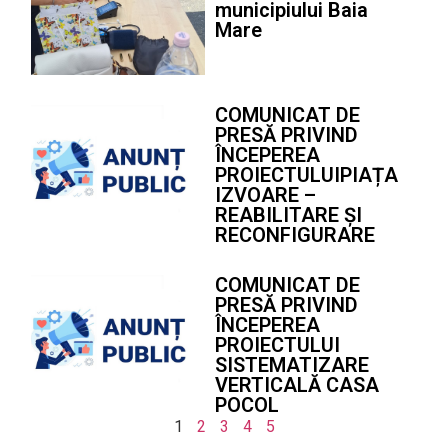
municipiului Baia
Mare
COMUNICAT DE
PRESĂ PRIVIND
ÎNCEPEREA
PROIECTULUIPIAȚA
IZVOARE –
REABILITARE ȘI
RECONFIGURARE
COMUNICAT DE
PRESĂ PRIVIND
ÎNCEPEREA
PROIECTULUI
SISTEMATIZARE
VERTICALĂ CASA
POCOL
1
2
3
4
5