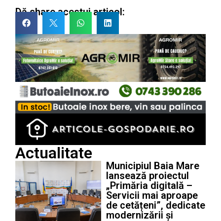
Dă share acestui articol:
Actualitate
Municipiul Baia Mare
lansează proiectul
„Primăria digitală –
Servicii mai aproape
de cetățeni”, dedicate
modernizării și