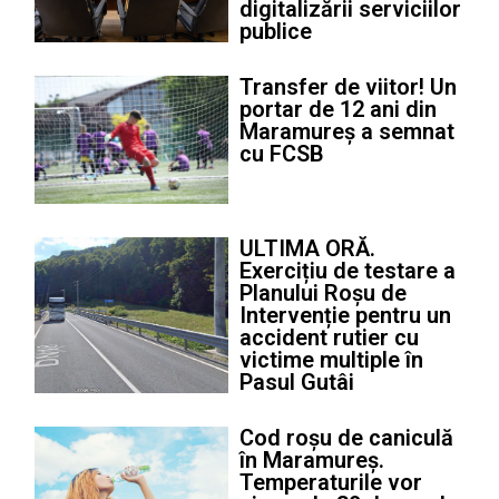
digitalizării serviciilor
publice
Transfer de viitor! Un
portar de 12 ani din
Maramureș a semnat
cu FCSB
ULTIMA ORĂ.
Exercițiu de testare a
Planului Roșu de
Intervenție pentru un
accident rutier cu
victime multiple în
Pasul Gutâi
Cod roșu de caniculă
în Maramureș.
Temperaturile vor