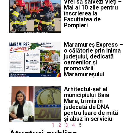
Vrei să salvezi vieți –
Mai ai 10 zile pentru
înscrierea la
Facultatea de
Pompieri
Maramureș Express –
o călătorie prin inima
județului, dedicată
oamenilor și
promovării
Maramureșului
Arhitectul-șef al
municipiului Baia
Mare, trimis în
judecată de DNA
pentru luare de mită
și abuz în serviciu
1
2
3
4
5