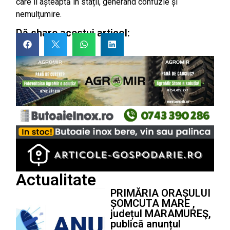
care îi așteaptă în stații, generând confuzie și
nemulțumire.
Dă share acestui articol:
Actualitate
PRIMĂRIA ORAȘULUI
ȘOMCUTA MARE ,
județul MARAMUREŞ,
publică anunțul