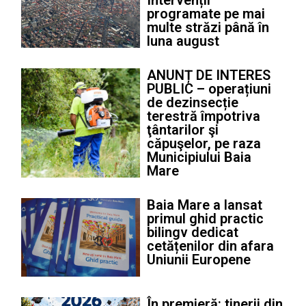
Intervenții
programate pe mai
multe străzi până în
luna august
ANUNȚ DE INTERES
PUBLIC – operațiuni
de dezinsecție
terestră împotriva
ţântarilor şi
căpuşelor, pe raza
Municipiului Baia
Mare
Baia Mare a lansat
primul ghid practic
bilingv dedicat
cetățenilor din afara
Uniunii Europene
În premieră: tinerii din