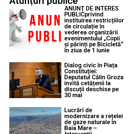
Atunțuri publice
ANUNȚ DE INTERES
PUBLICprivind
instituirea restricțiilor
de circulație în
vederea organizării
evenimentului „Copii
și părinți pe Bicicletă”
în ziua de 1 iunie
Dialog civic în Piața
Constituției:
Deputatul Călin Groza
invită cetățenii la
discuții deschise pe
30 mai
Lucrări de
modernizare a rețelei
de gaze naturale în
Baia Mare –