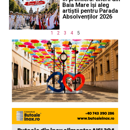
Baia Mare își aleg
artiștii pentru Parada
Absolvenților 2026
1
2
3
4
5