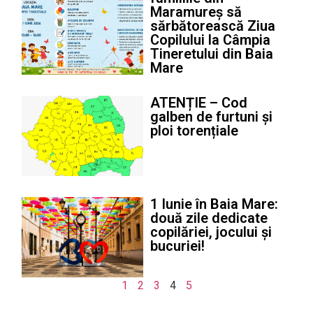
Maramureș să
sărbătorească Ziua
Copilului la Câmpia
Tineretului din Baia
Mare
ATENȚIE – Cod
galben de furtuni și
ploi torențiale
1 Iunie în Baia Mare:
două zile dedicate
copilăriei, jocului și
bucuriei!
1
2
3
4
5