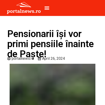
Pensionarii își vor
primi pensiile înainte
de Paște!
portalnews.ro
April 26, 2024