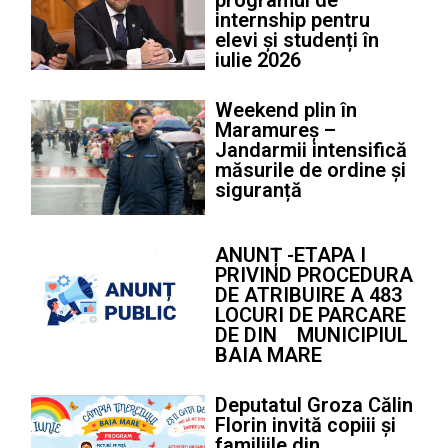
programul de
internship pentru
elevi și studenți în
iulie 2026
Weekend plin în
Maramureș –
Jandarmii intensifică
măsurile de ordine și
siguranță
ANUNȚ -ETAPA I
PRIVIND PROCEDURA
DE ATRIBUIRE A 483
LOCURI DE PARCARE
DE DIN MUNICIPIUL
BAIA MARE
Deputatul Groza Călin
Florin invită copiii și
familiile din