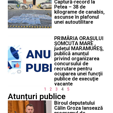
Captură-record la
Petea – 38 de
kilograme de canabis,
ascunse în plafonul
unei autoutilitare
PRIMĂRIA ORAȘULUI
ȘOMCUTA MARE ,
județul MARAMUREŞ,
publică anunțul
privind organizarea
concursului de
recrutare pentru
ocuparea unei funcţii
publice de execuţie
vacante
1
2
3
4
5
Atunțuri publice
Biroul deputatului
Călin Groza lansează