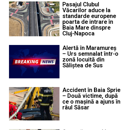
Pasajul Clubul
Văcarilor aduce la
standarde europene
poarta de intrare în
Baia Mare dinspre
Cluj-Napoca
Alertă în Maramureș
– Urs semnalat într-o
zonă locuită din
Săliștea de Sus
Accident în Baia Sprie
– Două victime, după
ce o mașină a ajuns în
râul Săsar