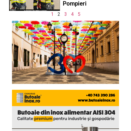
Pompieri
1
2
3
4
5