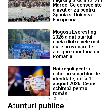
migranți s-au întors în
Maroc. Ce consecințe
a avut criza pentru
Spania și Uniunea
Europeană
Mogoșa Everesting
2026 a dat startul
uneia dintre cele mai
dure provocări de
alergare montană din
România
Noi reguli pentru
eliberarea cărților de
identitate, de la 1
august 2026. Ce se
schimbă pentru
români
1
2
3
4
5
Atunțuri publice