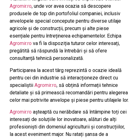
Agromir.ro
, unde vor avea ocazia să descopere
produsele de top din portofoliul companiei, inclusiv
anvelopele special concepute pentru diverse utilaje
agricole și de construcții, precum și alte piese
esențiale pentru întreținerea echipamentelor. Echipa
Agromir.ro
va fi la dispoziția tuturor celor interesați,
pregătită să răspundă la întrebări și să ofere
consultanță tehnică personalizată.
Participarea la acest târg reprezintă o ocazie ideală
pentru cei din industrie să interacționeze direct cu
specialiștii
Agromir.ro
, să obțină informații tehnice
detaliate și să primească recomandări pentru alegerea
celor mai potrivite anvelope și piese pentru utilajele lor.
Agromir.ro
așteaptă cu nerăbdare să întâmpine toți cei
interesați de soluțiile lor inovatoare, alături de alți
profesioniști din domeniul agriculturii și construcțiilor,
la acest eveniment major. Nu ratați șansa de a