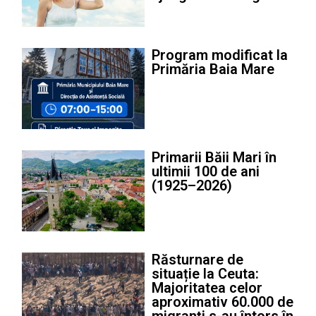
Program modificat la
Primăria Baia Mare
Primarii Băii Mari în
ultimii 100 de ani
(1925–2026)
Răsturnare de
situație la Ceuta:
Majoritatea celor
aproximativ 60.000 de