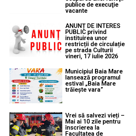
publice de execuţie
vacante
ANUNȚ DE INTERES
PUBLIC privind
instituirea unor
restricții de circulație
pe strada Culturii
vineri, 17 iulie 2026
Municipiul Baia Mare
lansează programul
estival „Baia Mare
trăiește vara”
Vrei să salvezi vieți –
Mai ai 10 zile pentru
înscrierea la
Facultatea de