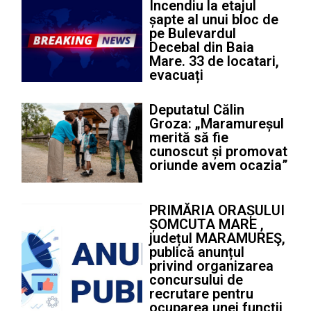
Incendiu la etajul
șapte al unui bloc de
pe Bulevardul
Decebal din Baia
Mare. 33 de locatari,
evacuați
Deputatul Călin
Groza: „Maramureșul
merită să fie
cunoscut și promovat
oriunde avem ocazia”
PRIMĂRIA ORAȘULUI
ȘOMCUTA MARE ,
județul MARAMUREŞ,
publică anunțul
privind organizarea
concursului de
recrutare pentru
ocuparea unei funcţii