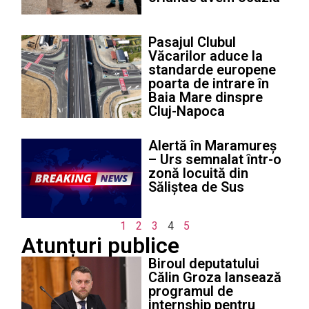
Pasajul Clubul
Văcarilor aduce la
standarde europene
poarta de intrare în
Baia Mare dinspre
Cluj-Napoca
Alertă în Maramureș
– Urs semnalat într-o
zonă locuită din
Săliștea de Sus
1
2
3
4
5
Atunțuri publice
Biroul deputatului
Călin Groza lansează
programul de
internship pentru