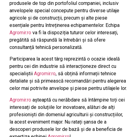
produsele de top din portofoliul companiei, inclusiv
anvelopele special concepute pentru diverse utilaje
agricole și de construcții, precum și alte piese
esențiale pentru întreținerea echipamentelor. Echipa
Agromir.ro
va fi la dispoziția tuturor celor interesați,
pregătită să răspundă la întrebări și să ofere
consultanță tehnică personalizată.
Participarea la acest târg reprezintă o ocazie ideală
pentru cei din industrie să interacționeze direct cu
specialiștii
Agromir.ro
, să obțină informații tehnice
detaliate și să primească recomandări pentru alegerea
celor mai potrivite anvelope și piese pentru utilajele lor.
Agromir.ro
așteaptă cu nerăbdare să întâmpine toți cei
interesați de soluțiile lor inovatoare, alături de alți
profesioniști din domeniul agriculturii și construcțiilor,
la acest eveniment major. Nu ratați șansa de a
descoperi produsele lor de bază și de a beneficia de
expertiza echipei
Agromir.ro
!