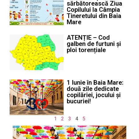
sărbătorească Ziua
Copilului la Câmpia
Tineretului din Baia
Mare
ATENȚIE – Cod
galben de furtuni și
ploi torențiale
1 Iunie în Baia Mare:
două zile dedicate
copilăriei, jocului și
bucuriei!
1
2
3
4
5