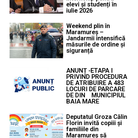
elevi și studenți în
iulie 2026
Weekend plin în
Maramureș –
Jandarmii intensifică
măsurile de ordine și
siguranță
ANUNȚ -ETAPA I
PRIVIND PROCEDURA
DE ATRIBUIRE A 483
LOCURI DE PARCARE
DE DIN MUNICIPIUL
BAIA MARE
Deputatul Groza Călin
Florin invită copiii și
familiile din
Maramureș să