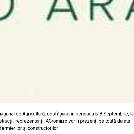
național de Agricultură, desfășurat în perioada 5-8 Septembrie, la
strucții, reprezentanții AGromir.ro vor fi prezenți pe toată durata
rmierilor și constructorilor.