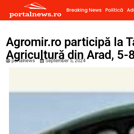
Breaking News
Politică
Ad
Agromir.ro participă la T
Agricultură din Arad, 5
portalnews
September 5, 2024