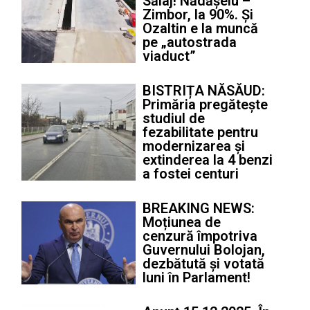
Sălaj! Nădășelu –
Zimbor, la 90%. Și
Ozaltin e la muncă
pe „autostrada
viaduct”
BISTRIȚA NĂSĂUD:
Primăria pregătește
studiul de
fezabilitate pentru
modernizarea și
extinderea la 4 benzi
a fostei centuri
BREAKING NEWS:
Moțiunea de
cenzură împotriva
Guvernului Bolojan,
dezbătută și votată
luni în Parlament!