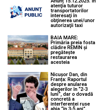
Anunț 15.12.2025. În
atenţia tuturor
transportatorilor
interesaţi în
obţinerea unei/unor
autorizaţii taxi
BAIA MARE:
Primăria preia fosta
clădire REMIN și
pregătește
restaurarea
acesteia
Nicușor Dan, din
Franța: Raportul
despre anularea
alegerilor în “2-3
luni”, dar o dovadă
concretă a
interferenței ruse
abia “în 3-5 ani”.