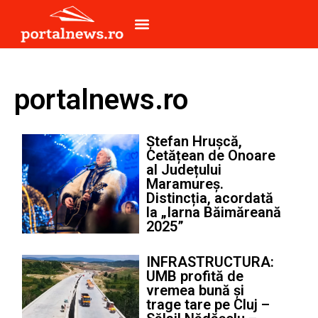
portalnews.ro
Ștefan Hrușcă,
Cetățean de Onoare
al Județului
Maramureș.
Distincția, acordată
la „Iarna Băimăreană
2025”
INFRASTRUCTURA:
UMB profită de
vremea bună și
trage tare pe Cluj –