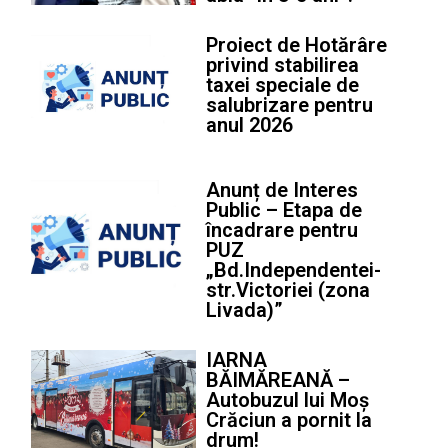
Proiect de Hotărâre
privind stabilirea
taxei speciale de
salubrizare pentru
anul 2026
Anunț de Interes
Public – Etapa de
încadrare pentru
PUZ
„Bd.Independentei-
str.Victoriei (zona
Livada)”
IARNA
BĂIMĂREANĂ –
Autobuzul lui Moș
Crăciun a pornit la
drum!