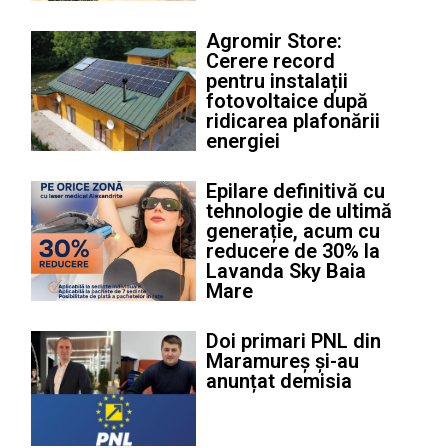
Agromir Store:
Cerere record
pentru instalații
fotovoltaice după
ridicarea plafonării
energiei
Epilare definitivă cu
tehnologie de ultimă
generație, acum cu
reducere de 30% la
Lavanda Sky Baia
Mare
Doi primari PNL din
Maramureș și-au
anunțat demisia